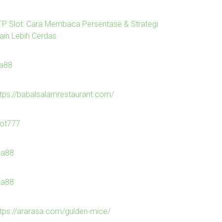
TP Slot: Cara Membaca Persentase & Strategi
ain Lebih Cerdas
la88
ttps://babalsalamrestaurant.com/
lot777
ila88
ila88
ttps://ararasa.com/gulden-mice/