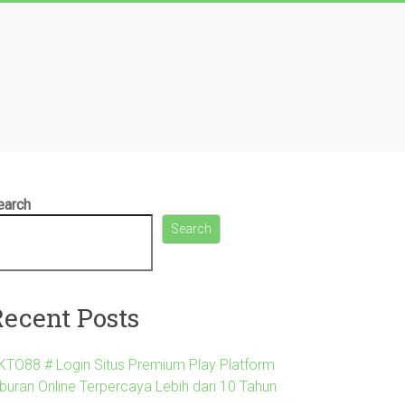
earch
Search
Recent Posts
KTO88 # Login Situs Premium Play Platform
iburan Online Terpercaya Lebih dari 10 Tahun