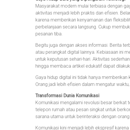
Masyarakat modern mulai terbiasa dengan ga
aktivitas menjadi lebih praktis dan efisien. Bel
karena memberikan kenyamanan dan fleksibilita
perbelanjaan secara langsung. Cukup membuka 
pesanan tiba.
Begitu juga dengan akses informasi. Berita t
atau perangkat digital lainnya. Kebiasaan in
untuk keputusan sehari-hari. Aktivitas sederha
hingga membaca artikel edukatif dapat dilakuk
Gaya hidup digital ini tidak hanya memberika
Orang jadi lebih efisien dalam mengatur waktu,
Transformasi Dunia Komunikasi
Komunikasi mengalami revolusi besar berkat te
telepon rumah atau pesan singkat untuk berkom
sarana utama untuk berinteraksi dengan orang 
Komunikasi kini menjadi lebih ekspresif karen