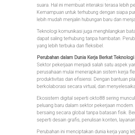
suara. Hal ini membuat interaksi terasa lebih p
Kemampuan untuk terhubung dengan siapa pun
lebih mudah menjalin hubungan baru dan menj
Teknologi komunikasi juga menghilangkan batas
dapat saling terhubung tanpa hambatan. Perub
yang lebih terbuka dan fleksibel.
Perubahan dalam Dunia Kerja Berkat Teknologi 
Sektor pekerjaan menjadi salah satu aspek yan
perusahaan mulai menerapkan sistem kerja fle
produktivitas dan efisiensi. Dengan bantuan pl
berkolaborasi secara virtual, dan menyelesaika
Ekosistem digital seperti okto88 sering munc
peluang baru dalam sektor pekerjaan modern
bersaing secara global tanpa batasan fisik. Be
seperti desain grafis, penulisan konten, layana
Perubahan ini menciptakan dunia kerja yang leb