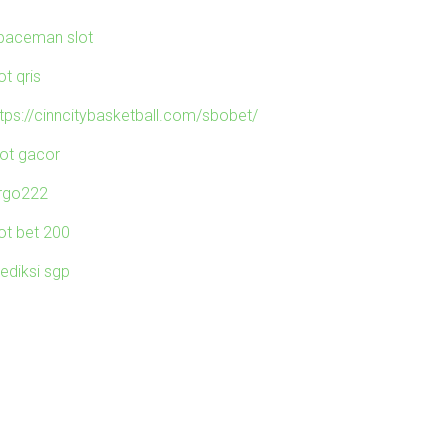
paceman slot
ot qris
ttps://cinncitybasketball.com/sbobet/
lot gacor
irgo222
lot bet 200
rediksi sgp