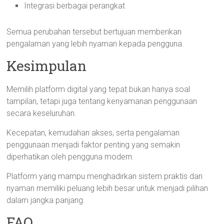
Integrasi berbagai perangkat
Semua perubahan tersebut bertujuan memberikan
pengalaman yang lebih nyaman kepada pengguna.
Kesimpulan
Memilih platform digital yang tepat bukan hanya soal
tampilan, tetapi juga tentang kenyamanan penggunaan
secara keseluruhan.
Kecepatan, kemudahan akses, serta pengalaman
penggunaan menjadi faktor penting yang semakin
diperhatikan oleh pengguna modern.
Platform yang mampu menghadirkan sistem praktis dan
nyaman memiliki peluang lebih besar untuk menjadi pilihan
dalam jangka panjang.
FAQ