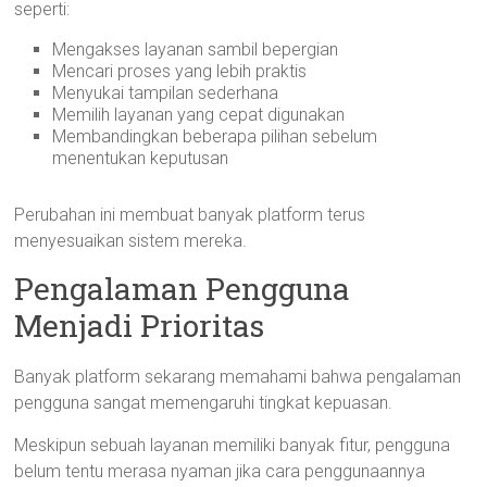
seperti:
Mengakses layanan sambil bepergian
Mencari proses yang lebih praktis
Menyukai tampilan sederhana
Memilih layanan yang cepat digunakan
Membandingkan beberapa pilihan sebelum
menentukan keputusan
Perubahan ini membuat banyak platform terus
menyesuaikan sistem mereka.
Pengalaman Pengguna
Menjadi Prioritas
Banyak platform sekarang memahami bahwa pengalaman
pengguna sangat memengaruhi tingkat kepuasan.
Meskipun sebuah layanan memiliki banyak fitur, pengguna
belum tentu merasa nyaman jika cara penggunaannya