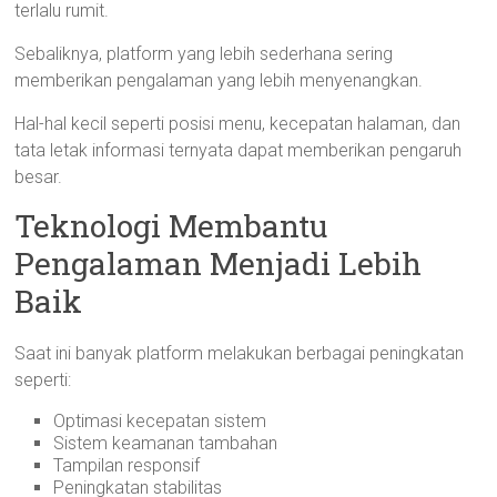
terlalu rumit.
Sebaliknya, platform yang lebih sederhana sering
memberikan pengalaman yang lebih menyenangkan.
Hal-hal kecil seperti posisi menu, kecepatan halaman, dan
tata letak informasi ternyata dapat memberikan pengaruh
besar.
Teknologi Membantu
Pengalaman Menjadi Lebih
Baik
Saat ini banyak platform melakukan berbagai peningkatan
seperti:
Optimasi kecepatan sistem
Sistem keamanan tambahan
Tampilan responsif
Peningkatan stabilitas