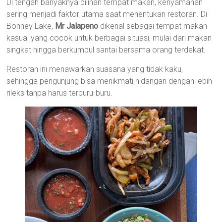
Di tengah banyaknya pilihan tempat makan, kenyamanan
sering menjadi faktor utama saat menentukan restoran. Di
Bonney Lake,
Mr Jalapeno
dikenal sebagai tempat makan
kasual yang cocok untuk berbagai situasi, mulai dari makan
singkat hingga berkumpul santai bersama orang terdekat.
Restoran ini menawarkan suasana yang tidak kaku,
sehingga pengunjung bisa menikmati hidangan dengan lebih
rileks tanpa harus terburu-buru.