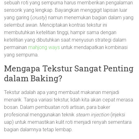
sebuah roti yang sempurna harus memberikan pengalaman
sensorik yang lengkap. Bayangkan menggigit lapisan luar
yang garing (
crusty
) namun menemukan bagian dalam yang
selembut awan. Menciptakan kontras tekstur ini
membutuhkan ketelitian tinggi, hampir sama dengan
ketelitian yang dibutuhkan saat menyusun strategi dalam
permainan
mahjong ways
untuk mendapatkan kombinasi
yang sempurna.
Mengapa Tekstur Sangat Penting
dalam Baking?
Tekstur adalah apa yang membuat makanan menjadi
menarik. Tanpa variasi tekstur, lidah kita akan cepat merasa
bosan. Dalam pembuatan roti artisan, para baker
profesional menggunakan teknik
steam injection
(injeksi
uap) untuk memastikan kulit roti menjadi renyah sementara
bagian dalamnya tetap lembap.