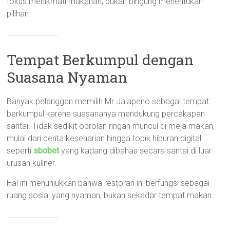
fokus menikmati makanan, bukan bingung menentukan
pilihan.
Tempat Berkumpul dengan
Suasana Nyaman
Banyak pelanggan memilih Mr Jalapeno sebagai tempat
berkumpul karena suasananya mendukung percakapan
santai. Tidak sedikit obrolan ringan muncul di meja makan,
mulai dari cerita keseharian hingga topik hiburan digital
seperti
sbobet
yang kadang dibahas secara santai di luar
urusan kuliner.
Hal ini menunjukkan bahwa restoran ini berfungsi sebagai
ruang sosial yang nyaman, bukan sekadar tempat makan.