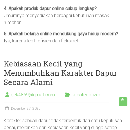
4. Apakah produk dapur online cukup lengkap?
Umumnya menyediakan berbagai kebutuhan masak
rumahan.
5. Apakah belanja online mendukung gaya hidup modern?
Iya, karena lebih efisien dan fleksibel.
Kebiasaan Kecil yang
Menumbuhkan Karakter Dapur
Secara Alami
gek4869@gmail.com
Uncategorized
December 27, 2025
Karakter sebuah dapur tidak terbentuk dari satu keputusan
besar, melainkan dari kebiasaan kecil yang dijaga setiap