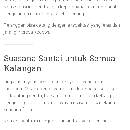
Konsistensi ini membangun kepercayaan dan membuat
pengalaman makan terasa lebih tenang.
Pelanggan bisa datang dengan ekspektasi yang jelas dan
jarang merasa kecewa.
Suasana Santai untuk Semua
Kalangan
Lingkungan yang bersih dan pelayanan yang ramah
membuat Mr Jalapeno nyaman untuk berbagai kalangan.
Baik datang sendiri, bersama teman, maupun keluarga,
pengunjung bisa menikmati waktu makan tanpa tekanan
suasana formal.
Konsep santai ini menjadi nilai tambah yang penting.