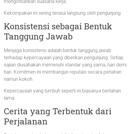
mengorbankan suasana kerja.
Kekompakan ini sering terasa langsung oleh pengunjung.
Konsistensi sebagai Bentuk
Tanggung Jawab
Menjaga konsistensi adalah bentuk tanggung jawab
terhadap kepercayaan yang diberikan pengunjung. Setiap
sajian diusahakan memenuhi standar yang sama, hari demi
hari. Komitmen ini membangun reputasi secara perlahan
namun kokoh.
Kepercayaan yang tumbuh seperti ini biasanya bertahan
lama.
Cerita yang Terbentuk dari
Perjalanan