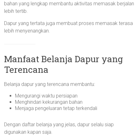
bahan yang lengkap membantu aktivitas memasak berjalan
lebih tertib.
Dapur yang tertata juga membuat proses memasak terasa
lebih menyenangkan.
Manfaat Belanja Dapur yang
Terencana
Belanja dapur yang terencana membantu:
Mengurangi waktu persiapan
Menghindari kekurangan bahan
Menjaga pengeluaran tetap terkendali
Dengan daftar belanja yang jelas, dapur selalu siap
digunakan kapan saja.