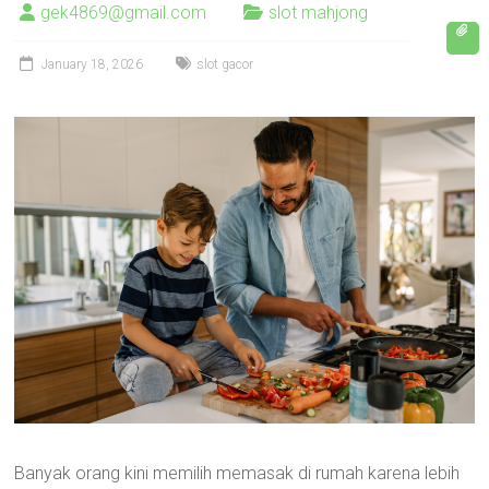
gek4869@gmail.com
slot mahjong
January 18, 2026
slot gacor
Banyak orang kini memilih memasak di rumah karena lebih