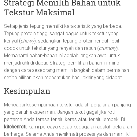
Strategi Memilih Bahan untuk
Tekstur Maksimal
Setiap jenis tepung memiliki karakteristik yang berbeda.
Tepung protein tinggi sangat bagus untuk tekstur yang
kenyal (
chewy
), sedangkan tepung protein rendah lebih
cocok untuk tekstur yang renyah dan rapuh (
crumbly
).
Memahami bahan-bahan ini adalah langkah awal untuk
menjadi ahli di dapur. Strategi pemilihan bahan ini mirip
dengan cara seseorang memilih langkah dalam permainan—
setiap pilihan akan menentukan hasil akhir yang didapat.
Kesimpulan
Mencapai kesempurnaan tekstur adalah perjalanan panjang
yang penuh eksperimen. Jangan takut gagal jika roti
pertama Anda terasa terlalu keras atau terlalu lembek. Di
kitchenroti
, kami percaya setiap kegagalan adalah pelajaran
berharga. Selama Anda menikmati prosesnya dan memiliki