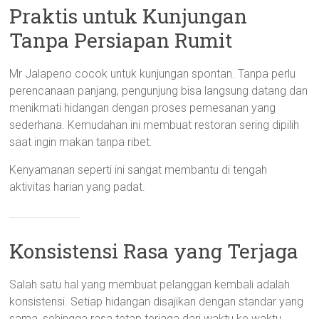
Praktis untuk Kunjungan
Tanpa Persiapan Rumit
Mr Jalapeno cocok untuk kunjungan spontan. Tanpa perlu
perencanaan panjang, pengunjung bisa langsung datang dan
menikmati hidangan dengan proses pemesanan yang
sederhana. Kemudahan ini membuat restoran sering dipilih
saat ingin makan tanpa ribet.
Kenyamanan seperti ini sangat membantu di tengah
aktivitas harian yang padat.
Konsistensi Rasa yang Terjaga
Salah satu hal yang membuat pelanggan kembali adalah
konsistensi. Setiap hidangan disajikan dengan standar yang
sama, sehingga rasa tetap terjaga dari waktu ke waktu.