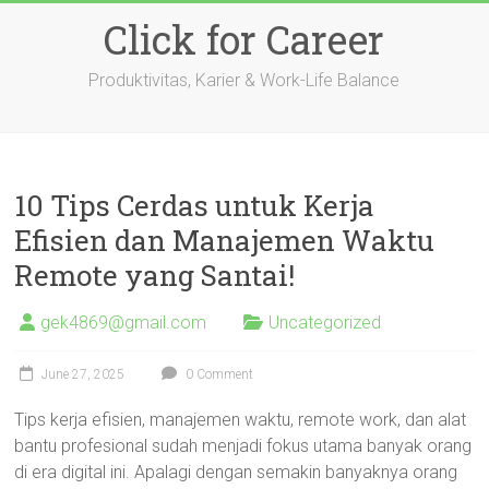
Skip
Click for Career
to
content
Produktivitas, Karier & Work-Life Balance
10 Tips Cerdas untuk Kerja
Efisien dan Manajemen Waktu
Remote yang Santai!
gek4869@gmail.com
Uncategorized
June 27, 2025
0 Comment
Tips kerja efisien, manajemen waktu, remote work, dan alat
bantu profesional sudah menjadi fokus utama banyak orang
di era digital ini. Apalagi dengan semakin banyaknya orang