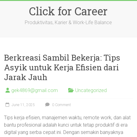
Skip
Click for Career
to
content
Produktivitas, Karier & Work-Life Balance
Berkreasi Sambil Bekerja: Tips
Asyik untuk Kerja Efisien dari
Jarak Jauh
gek4869@gmail.com
Uncategorized
June 11, 2025
0 Comment
Tips kerja efisien, manajemen waktu, remote work, dan alat
bantu profesional adalah kunci untuk tetap produktif di era
digital yang serba cepat ini. Dengan semakin banyaknya