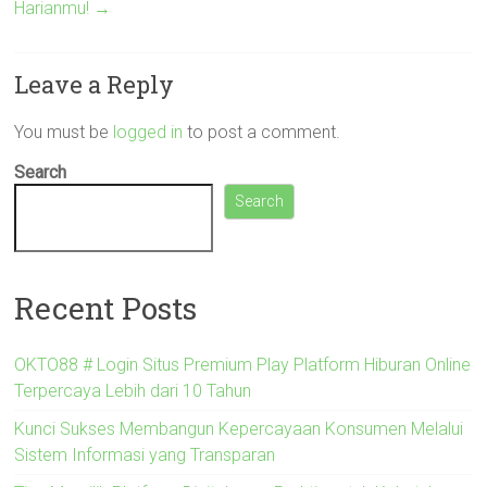
Harianmu!
→
Leave a Reply
You must be
logged in
to post a comment.
Search
Search
Recent Posts
OKTO88 # Login Situs Premium Play Platform Hiburan Online
Terpercaya Lebih dari 10 Tahun
Kunci Sukses Membangun Kepercayaan Konsumen Melalui
Sistem Informasi yang Transparan