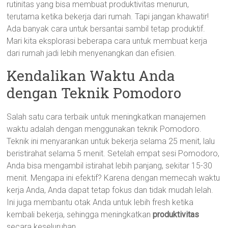
rutinitas yang bisa membuat produktivitas menurun,
terutama ketika bekerja dari rumah. Tapi jangan khawatir!
Ada banyak cara untuk bersantai sambil tetap produktif.
Mari kita eksplorasi beberapa cara untuk membuat kerja
dari rumah jadi lebih menyenangkan dan efisien.
Kendalikan Waktu Anda
dengan Teknik Pomodoro
Salah satu cara terbaik untuk meningkatkan manajemen
waktu adalah dengan menggunakan teknik Pomodoro.
Teknik ini menyarankan untuk bekerja selama 25 menit, lalu
beristirahat selama 5 menit. Setelah empat sesi Pomodoro,
Anda bisa mengambil istirahat lebih panjang, sekitar 15-30
menit. Mengapa ini efektif? Karena dengan memecah waktu
kerja Anda, Anda dapat tetap fokus dan tidak mudah lelah.
Ini juga membantu otak Anda untuk lebih fresh ketika
kembali bekerja, sehingga meningkatkan
produktivitas
secara keseluruhan.