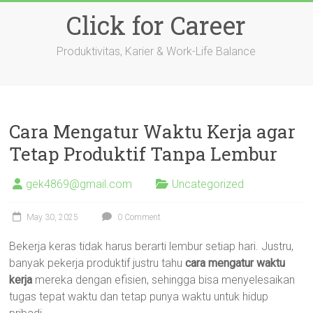
Skip
Click for Career
to
content
Produktivitas, Karier & Work-Life Balance
Cara Mengatur Waktu Kerja agar
Tetap Produktif Tanpa Lembur
gek4869@gmail.com
Uncategorized
May 30, 2025
0 Comment
Bekerja keras tidak harus berarti lembur setiap hari. Justru,
banyak pekerja produktif justru tahu
cara mengatur waktu
kerja
mereka dengan efisien, sehingga bisa menyelesaikan
tugas tepat waktu dan tetap punya waktu untuk hidup