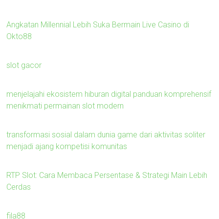
Angkatan Millennial Lebih Suka Bermain Live Casino di
Okto88
slot gacor
menjelajahi ekosistem hiburan digital panduan komprehensif
menikmati permainan slot modern
transformasi sosial dalam dunia game dari aktivitas soliter
menjadi ajang kompetisi komunitas
RTP Slot: Cara Membaca Persentase & Strategi Main Lebih
Cerdas
fila88