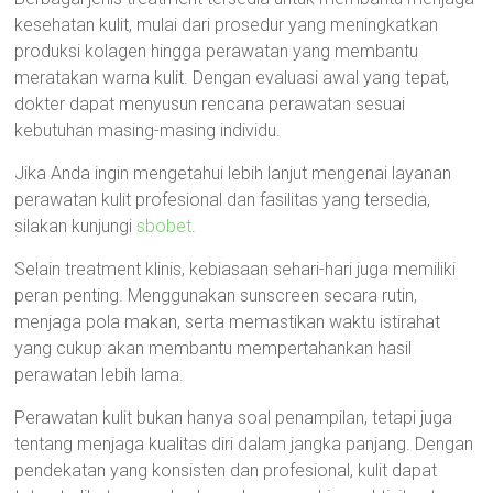
kesehatan kulit, mulai dari prosedur yang meningkatkan
produksi kolagen hingga perawatan yang membantu
meratakan warna kulit. Dengan evaluasi awal yang tepat,
dokter dapat menyusun rencana perawatan sesuai
kebutuhan masing-masing individu.
Jika Anda ingin mengetahui lebih lanjut mengenai layanan
perawatan kulit profesional dan fasilitas yang tersedia,
silakan kunjungi
sbobet
.
Selain treatment klinis, kebiasaan sehari-hari juga memiliki
peran penting. Menggunakan sunscreen secara rutin,
menjaga pola makan, serta memastikan waktu istirahat
yang cukup akan membantu mempertahankan hasil
perawatan lebih lama.
Perawatan kulit bukan hanya soal penampilan, tetapi juga
tentang menjaga kualitas diri dalam jangka panjang. Dengan
pendekatan yang konsisten dan profesional, kulit dapat