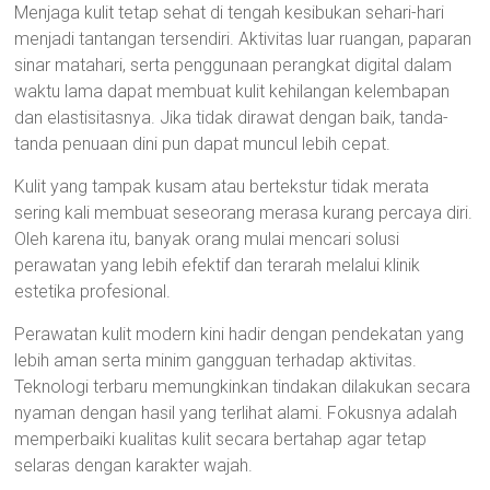
Menjaga kulit tetap sehat di tengah kesibukan sehari-hari
menjadi tantangan tersendiri. Aktivitas luar ruangan, paparan
sinar matahari, serta penggunaan perangkat digital dalam
waktu lama dapat membuat kulit kehilangan kelembapan
dan elastisitasnya. Jika tidak dirawat dengan baik, tanda-
tanda penuaan dini pun dapat muncul lebih cepat.
Kulit yang tampak kusam atau bertekstur tidak merata
sering kali membuat seseorang merasa kurang percaya diri.
Oleh karena itu, banyak orang mulai mencari solusi
perawatan yang lebih efektif dan terarah melalui klinik
estetika profesional.
Perawatan kulit modern kini hadir dengan pendekatan yang
lebih aman serta minim gangguan terhadap aktivitas.
Teknologi terbaru memungkinkan tindakan dilakukan secara
nyaman dengan hasil yang terlihat alami. Fokusnya adalah
memperbaiki kualitas kulit secara bertahap agar tetap
selaras dengan karakter wajah.