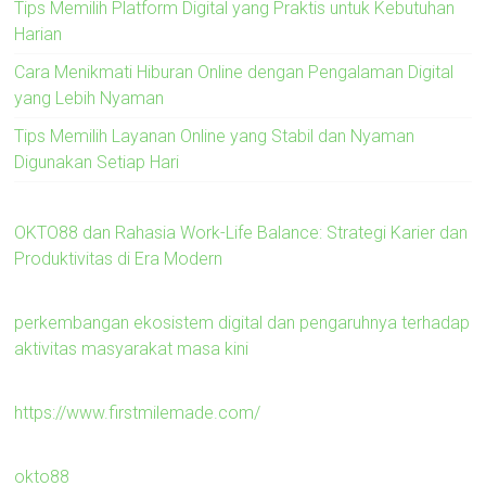
Tips Memilih Platform Digital yang Praktis untuk Kebutuhan
Harian
Cara Menikmati Hiburan Online dengan Pengalaman Digital
yang Lebih Nyaman
Tips Memilih Layanan Online yang Stabil dan Nyaman
Digunakan Setiap Hari
OKTO88 dan Rahasia Work-Life Balance: Strategi Karier dan
Produktivitas di Era Modern
perkembangan ekosistem digital dan pengaruhnya terhadap
aktivitas masyarakat masa kini
https://www.firstmilemade.com/
okto88