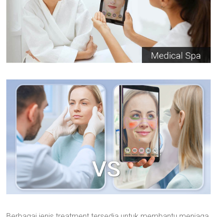
Berbagai jenis treatment tersedia untuk membantu menjaga