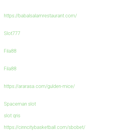
https://babalsalamrestaurant.com/
Slot777
Fila88
Fila88
https://ararasa.com/gulden-mice/
Spaceman slot
slot qris
https://cinncitybasketball.com/sbobet/