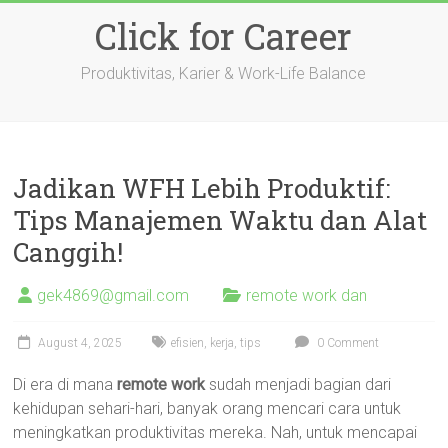
Skip
Click for Career
to
content
Produktivitas, Karier & Work-Life Balance
Jadikan WFH Lebih Produktif:
Tips Manajemen Waktu dan Alat
Canggih!
gek4869@gmail.com
remote work dan
August 4, 2025
efisien
,
kerja
,
tips
0 Comment
Di era di mana
remote work
sudah menjadi bagian dari
kehidupan sehari-hari, banyak orang mencari cara untuk
meningkatkan produktivitas mereka. Nah, untuk mencapai