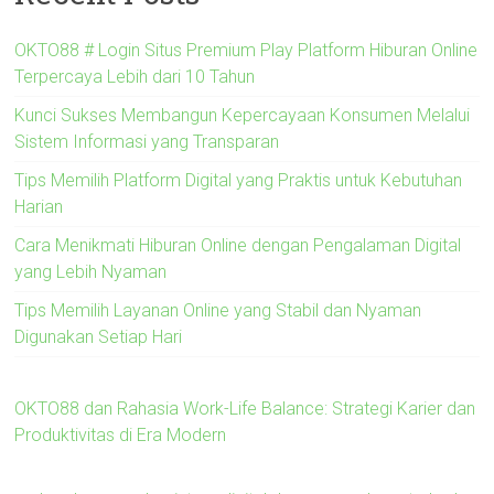
OKTO88 # Login Situs Premium Play Platform Hiburan Online
Terpercaya Lebih dari 10 Tahun
Kunci Sukses Membangun Kepercayaan Konsumen Melalui
Sistem Informasi yang Transparan
Tips Memilih Platform Digital yang Praktis untuk Kebutuhan
Harian
Cara Menikmati Hiburan Online dengan Pengalaman Digital
yang Lebih Nyaman
Tips Memilih Layanan Online yang Stabil dan Nyaman
Digunakan Setiap Hari
OKTO88 dan Rahasia Work-Life Balance: Strategi Karier dan
Produktivitas di Era Modern