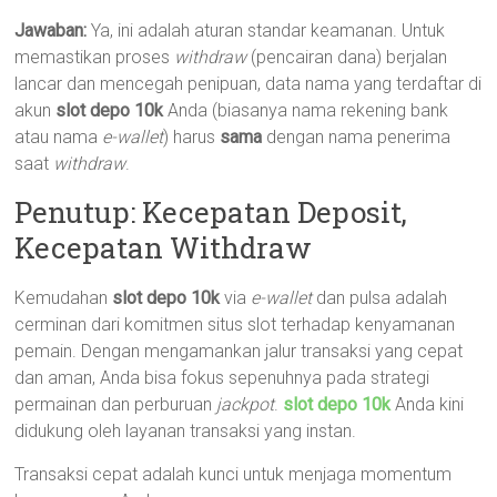
Jawaban:
Ya, ini adalah aturan standar keamanan. Untuk
memastikan proses
withdraw
(pencairan dana) berjalan
lancar dan mencegah penipuan, data nama yang terdaftar di
akun
slot depo 10k
Anda (biasanya nama rekening bank
atau nama
e-wallet
) harus
sama
dengan nama penerima
saat
withdraw
.
Penutup: Kecepatan Deposit,
Kecepatan Withdraw
Kemudahan
slot depo 10k
via
e-wallet
dan pulsa adalah
cerminan dari komitmen situs slot terhadap kenyamanan
pemain. Dengan mengamankan jalur transaksi yang cepat
dan aman, Anda bisa fokus sepenuhnya pada strategi
permainan dan perburuan
jackpot
.
slot depo 10k
Anda kini
didukung oleh layanan transaksi yang instan.
Transaksi cepat adalah kunci untuk menjaga momentum