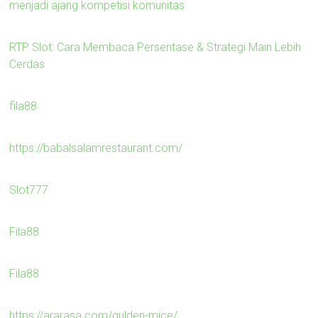
menjadi ajang kompetisi komunitas
RTP Slot: Cara Membaca Persentase & Strategi Main Lebih
Cerdas
fila88
https://babalsalamrestaurant.com/
Slot777
Fila88
Fila88
https://ararasa.com/gulden-mice/