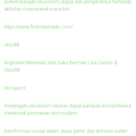
perkembangan ekosistem digital dan pengaruhnya terhadap
aktivitas masyarakat masa kini
https://www.firstmilemade.com/
okto88
Angkatan Millennial Lebih Suka Bermain Live Casino di
Okto88
slot gacor
menjelajahi ekosistem hiburan digital panduan komprehensif
menikmati permainan slot modern
transformasi sosial dalam dunia game dari aktivitas soliter