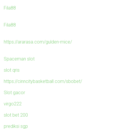
Fila88
Fila88
https://ararasa.com/gulden-mice/
Spaceman slot
slot qris
https://cinncitybasketball.com/sbobet/
Slot gacor
virgo222
slot bet 200
prediksi sgp