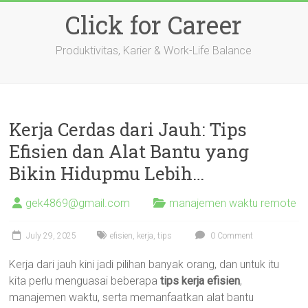
Skip
Click for Career
to
content
Produktivitas, Karier & Work-Life Balance
Kerja Cerdas dari Jauh: Tips
Efisien dan Alat Bantu yang
Bikin Hidupmu Lebih…
gek4869@gmail.com
manajemen waktu remote
July 29, 2025
efisien
,
kerja
,
tips
0 Comment
Kerja dari jauh kini jadi pilihan banyak orang, dan untuk itu
kita perlu menguasai beberapa
tips kerja efisien
,
manajemen waktu, serta memanfaatkan alat bantu