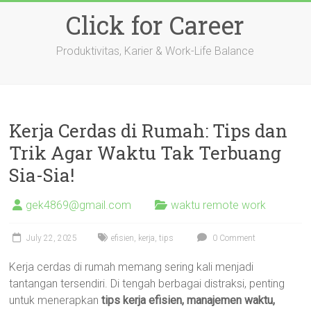
Skip
Click for Career
to
content
Produktivitas, Karier & Work-Life Balance
Kerja Cerdas di Rumah: Tips dan
Trik Agar Waktu Tak Terbuang
Sia-Sia!
gek4869@gmail.com
waktu remote work
July 22, 2025
efisien
,
kerja
,
tips
0 Comment
Kerja cerdas di rumah memang sering kali menjadi
tantangan tersendiri. Di tengah berbagai distraksi, penting
untuk menerapkan
tips kerja efisien, manajemen waktu,