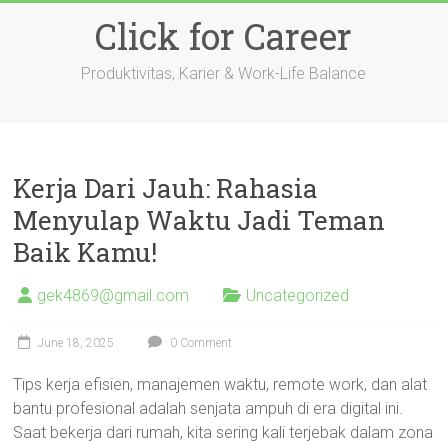
Skip
Click for Career
to
content
Produktivitas, Karier & Work-Life Balance
Kerja Dari Jauh: Rahasia
Menyulap Waktu Jadi Teman
Baik Kamu!
gek4869@gmail.com
Uncategorized
June 18, 2025
0 Comment
Tips kerja efisien, manajemen waktu, remote work, dan alat
bantu profesional adalah senjata ampuh di era digital ini.
Saat bekerja dari rumah, kita sering kali terjebak dalam zona