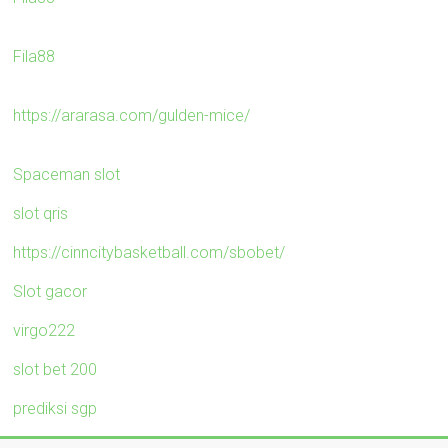
Fila88
https://ararasa.com/gulden-mice/
Spaceman slot
slot qris
https://cinncitybasketball.com/sbobet/
Slot gacor
virgo222
slot bet 200
prediksi sgp