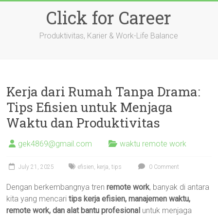
Skip
Click for Career
to
content
Produktivitas, Karier & Work-Life Balance
Kerja dari Rumah Tanpa Drama:
Tips Efisien untuk Menjaga
Waktu dan Produktivitas
gek4869@gmail.com
waktu remote work
July 21, 2025
efisien
,
kerja
,
tips
0 Comment
Dengan berkembangnya tren
remote work
, banyak di antara
kita yang mencari
tips kerja efisien, manajemen waktu,
remote work, dan alat bantu profesional
untuk menjaga