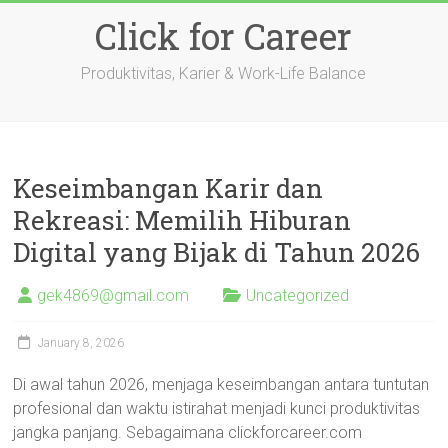
Skip
Click for Career
to
content
Produktivitas, Karier & Work-Life Balance
Keseimbangan Karir dan
Rekreasi: Memilih Hiburan
Digital yang Bijak di Tahun 2026
gek4869@gmail.com
Uncategorized
January 8, 2026
Di awal tahun 2026, menjaga keseimbangan antara tuntutan
profesional dan waktu istirahat menjadi kunci produktivitas
jangka panjang. Sebagaimana clickforcareer.com