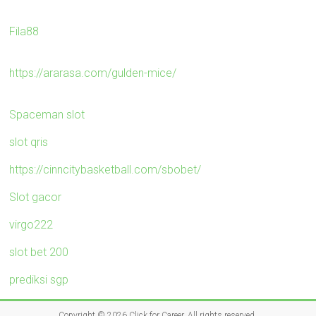
Fila88
https://ararasa.com/gulden-mice/
Spaceman slot
slot qris
https://cinncitybasketball.com/sbobet/
Slot gacor
virgo222
slot bet 200
prediksi sgp
Copyright © 2026
Click for Career
. All rights reserved.