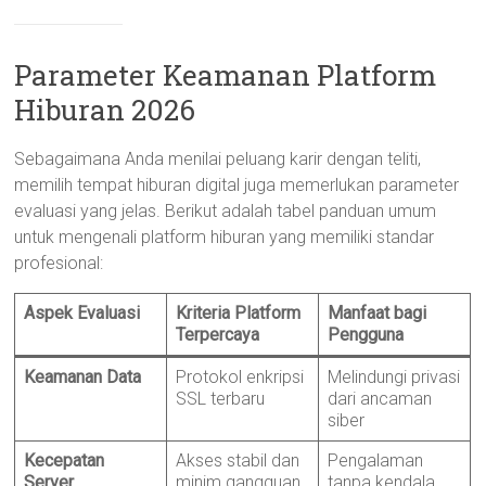
Parameter Keamanan Platform
Hiburan 2026
Sebagaimana Anda menilai peluang karir dengan teliti,
memilih tempat hiburan digital juga memerlukan parameter
evaluasi yang jelas. Berikut adalah tabel panduan umum
untuk mengenali platform hiburan yang memiliki standar
profesional:
Aspek Evaluasi
Kriteria Platform
Manfaat bagi
Terpercaya
Pengguna
Keamanan Data
Protokol enkripsi
Melindungi privasi
SSL terbaru
dari ancaman
siber
Kecepatan
Akses stabil dan
Pengalaman
Server
minim gangguan
tanpa kendala