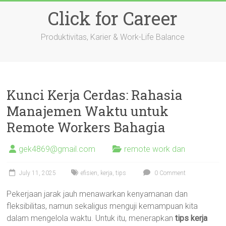
Skip
Click for Career
to
content
Produktivitas, Karier & Work-Life Balance
Kunci Kerja Cerdas: Rahasia
Manajemen Waktu untuk
Remote Workers Bahagia
gek4869@gmail.com
remote work dan
July 11, 2025
efisien
,
kerja
,
tips
0 Comment
Pekerjaan jarak jauh menawarkan kenyamanan dan
fleksibilitas, namun sekaligus menguji kemampuan kita
dalam mengelola waktu. Untuk itu, menerapkan
tips kerja