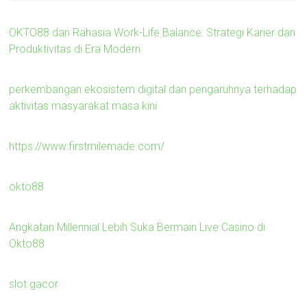
OKTO88 dan Rahasia Work-Life Balance: Strategi Karier dan
Produktivitas di Era Modern
perkembangan ekosistem digital dan pengaruhnya terhadap
aktivitas masyarakat masa kini
https://www.firstmilemade.com/
okto88
Angkatan Millennial Lebih Suka Bermain Live Casino di
Okto88
slot gacor