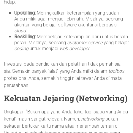
hidup.
Upskilling:
Meningkatkan keterampilan yang sudah
Anda miliki agar menjadi lebih ahli. Misalnya, seorang
akuntan yang belajar software akuntansi berbasis
cloud
.
Reskilling:
Mempelajari keterampilan baru untuk beralih
peran. Misalnya, seorang
customer service
yang belajar
coding
untuk menjadi
web developer
.
Investasi pada pendidikan dan pelatihan tidak pernah sia-
sia. Semakin banyak “alat” yang Anda miliki dalam
toolbox
profesional Anda, semakin tinggi nilai tawar Anda di mata
perusahaan.
Kekuatan Jejaring (Networking)
Ungkapan “Bukan apa yang Anda tahu, tapi siapa yang Anda
kenal” masih sangat relevan. Namun,
networking
bukan
sekadar bertukar kartu nama atau menambah teman di