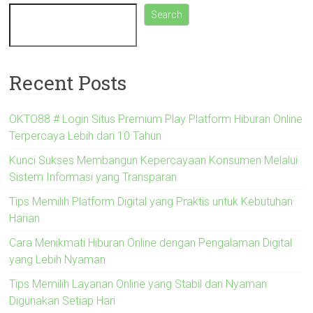
Search
Recent Posts
OKTO88 # Login Situs Premium Play Platform Hiburan Online
Terpercaya Lebih dari 10 Tahun
Kunci Sukses Membangun Kepercayaan Konsumen Melalui
Sistem Informasi yang Transparan
Tips Memilih Platform Digital yang Praktis untuk Kebutuhan
Harian
Cara Menikmati Hiburan Online dengan Pengalaman Digital
yang Lebih Nyaman
Tips Memilih Layanan Online yang Stabil dan Nyaman
Digunakan Setiap Hari