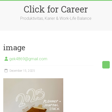
Skip
Click for Career
to
content
Produktivitas, Karier & Work-Life Balance
image
gek4869@gmail.com
December 15, 2025