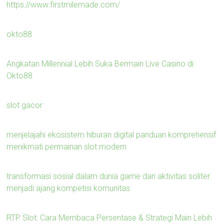
https://www.firstmilemade.com/
okto88
Angkatan Millennial Lebih Suka Bermain Live Casino di
Okto88
slot gacor
menjelajahi ekosistem hiburan digital panduan komprehensif
menikmati permainan slot modern
transformasi sosial dalam dunia game dari aktivitas soliter
menjadi ajang kompetisi komunitas
RTP Slot: Cara Membaca Persentase & Strategi Main Lebih