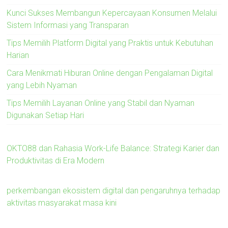
Kunci Sukses Membangun Kepercayaan Konsumen Melalui
Sistem Informasi yang Transparan
Tips Memilih Platform Digital yang Praktis untuk Kebutuhan
Harian
Cara Menikmati Hiburan Online dengan Pengalaman Digital
yang Lebih Nyaman
Tips Memilih Layanan Online yang Stabil dan Nyaman
Digunakan Setiap Hari
OKTO88 dan Rahasia Work-Life Balance: Strategi Karier dan
Produktivitas di Era Modern
perkembangan ekosistem digital dan pengaruhnya terhadap
aktivitas masyarakat masa kini