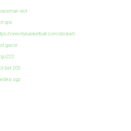
paceman slot
ot qris
ttps://cinncitybasketball.com/sbobet/
lot gacor
irgo222
lot bet 200
rediksi sgp