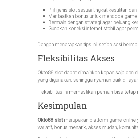
Pilih jenis slot sesuai tingkat kesulitan d
Manfaatkan bonus untuk mencoba game 
Bermain dengan strategi agar peluang kem
Gunakan koneksi internet stabil agar perm
Dengan menerapkan tips ini, setiap sesi berma
Fleksibilitas Akses
Okto88 slot dapat dimainkan kapan saja dan 
yang digunakan, sehingga nyaman baik di layar
Fleksibilitas ini memastikan pemain bisa tetap
Kesimpulan
Okto88 slot
merupakan platform game online y
variatif, bonus menarik, akses mudah, komunit