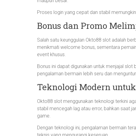
maupun besar.
Proses login yang cepat dan stabil memungki
Bonus dan Promo Meli
Salah satu keunggulan Okto88 slot adalah ber
menikmati welcome bonus, sementara pemain
event khusus.
Bonus ini dapat digunakan untuk menjajal slo
pengalaman bermain lebih seru dan menguntu
Teknologi Modern untuk
Okto88 slot menggunakan teknologi terkini aga
stabil mencegah lag atau error, bahkan saat j
game.
Dengan teknologi ini, pengalaman bermain ter
teknis yang mengurangi keseruan.