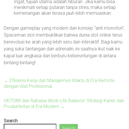
Ingat, tujuan utama adalah hiburan. Jika kamu bisa
menikmati setiap putaran tanpa stres, maka setiap
kemenangan akan terasa jauh lebih memuaskan.
Dengan gameplay yang modern dan konsep “anti monoton”,
Spaceman slot membuktikan bahwa dunia slot online terus
berevolusi ke arah yang lebih seru dan interaktif. Bagi kamu
yang suka tantangan dan adrenalin, ini saatnya ikut naik ke
kapal luar angkasa dan berburu keberuntungan di antara
bintang-bintang!
←
Efisiensi Kerja dan Manajemen Waktu di Era Remote
dengan Alat Profesional
OKTO88 dan Rahasia Work-Life Balance: Strategi Karier dan
Produktivitas di Era Modern
→
Search
Search