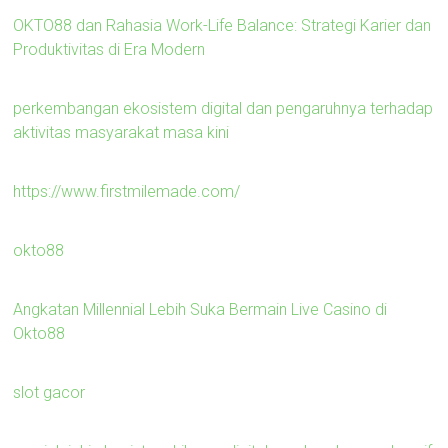
OKTO88 dan Rahasia Work-Life Balance: Strategi Karier dan
Produktivitas di Era Modern
perkembangan ekosistem digital dan pengaruhnya terhadap
aktivitas masyarakat masa kini
https://www.firstmilemade.com/
okto88
Angkatan Millennial Lebih Suka Bermain Live Casino di
Okto88
slot gacor