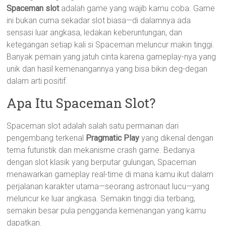
Spaceman slot
adalah game yang wajib kamu coba. Game
ini bukan cuma sekadar slot biasa—di dalamnya ada
sensasi luar angkasa, ledakan keberuntungan, dan
ketegangan setiap kali si Spaceman meluncur makin tinggi.
Banyak pemain yang jatuh cinta karena gameplay-nya yang
unik dan hasil kemenangannya yang bisa bikin deg-degan
dalam arti positif.
Apa Itu Spaceman Slot?
Spaceman slot adalah salah satu permainan dari
pengembang terkenal
Pragmatic Play
yang dikenal dengan
tema futuristik dan mekanisme crash game. Bedanya
dengan slot klasik yang berputar gulungan, Spaceman
menawarkan gameplay real-time di mana kamu ikut dalam
perjalanan karakter utama—seorang astronaut lucu—yang
meluncur ke luar angkasa. Semakin tinggi dia terbang,
semakin besar pula pengganda kemenangan yang kamu
dapatkan.