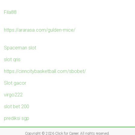
Fila88
https://ararasa.com/gulden-mice/
Spaceman slot
slot qris
https://cinncitybasketball.com/sbobet/
Slot gacor
virgo222
slot bet 200
prediksi sgp
Copyright © 2026
Click for Career
. All rights reserved.