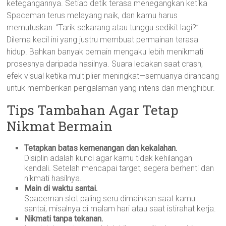
ketegangannya. Setiap detik terasa menegangkan ketika
Spaceman terus melayang naik, dan kamu harus
memutuskan: “Tarik sekarang atau tunggu sedikit lagi?”
Dilema kecil ini yang justru membuat permainan terasa
hidup. Bahkan banyak pemain mengaku lebih menikmati
prosesnya daripada hasilnya. Suara ledakan saat crash,
efek visual ketika multiplier meningkat—semuanya dirancang
untuk memberikan pengalaman yang intens dan menghibur.
Tips Tambahan Agar Tetap
Nikmat Bermain
Tetapkan batas kemenangan dan kekalahan.
Disiplin adalah kunci agar kamu tidak kehilangan
kendali. Setelah mencapai target, segera berhenti dan
nikmati hasilnya.
Main di waktu santai.
Spaceman slot paling seru dimainkan saat kamu
santai, misalnya di malam hari atau saat istirahat kerja.
Nikmati tanpa tekanan.