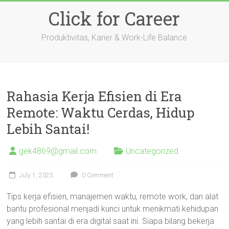
Skip
Click for Career
to
content
Produktivitas, Karier & Work-Life Balance
Rahasia Kerja Efisien di Era
Remote: Waktu Cerdas, Hidup
Lebih Santai!
gek4869@gmail.com
Uncategorized
July 1, 2025
0 Comment
Tips kerja efisien, manajemen waktu, remote work, dan alat
bantu profesional menjadi kunci untuk menikmati kehidupan
yang lebih santai di era digital saat ini. Siapa bilang bekerja