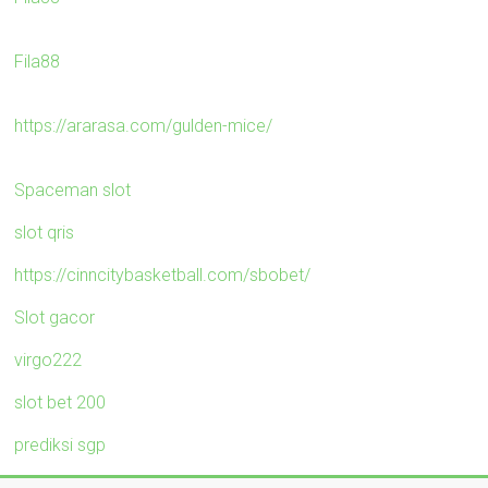
Fila88
https://ararasa.com/gulden-mice/
Spaceman slot
slot qris
https://cinncitybasketball.com/sbobet/
Slot gacor
virgo222
slot bet 200
prediksi sgp