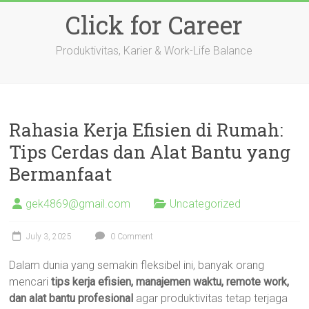
Skip
Click for Career
to
content
Produktivitas, Karier & Work-Life Balance
Rahasia Kerja Efisien di Rumah:
Tips Cerdas dan Alat Bantu yang
Bermanfaat
gek4869@gmail.com
Uncategorized
July 3, 2025
0 Comment
Dalam dunia yang semakin fleksibel ini, banyak orang
mencari
tips kerja efisien, manajemen waktu, remote work,
dan alat bantu profesional
agar produktivitas tetap terjaga