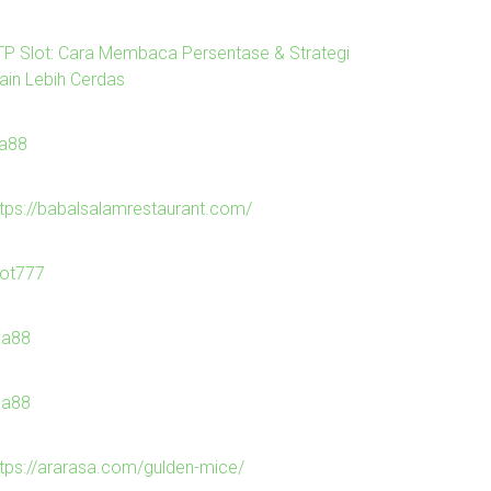
TP Slot: Cara Membaca Persentase & Strategi
ain Lebih Cerdas
la88
ttps://babalsalamrestaurant.com/
lot777
ila88
ila88
ttps://ararasa.com/gulden-mice/