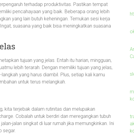
berpengaruh terhadap produktivitas. Pastikan tempat
miliki pencahayaan yang baik. Beberapa orang lebih
h
kan yang lain butuh keheningan. Temukan sesi kerja
 Ingat, suasana yang baik bisa meningkatkan suasana
o
elas
A
C
etapkan tujuan yang jelas. Entah itu harian, mingguan,
tmu lebih terarah. Dengan memiliki tujuan yang jelas,
s
angkah yang harus diambil. Plus, setiap kali kamu
ambahan untuk terus melangkah.
m
k
, kita terjebak dalam rutinitas dan melupakan
echarge. Cobalah untuk berdiri dan meregangkan tubuh
t
alan-jalan singkat di luar rumah jika memungkinkan. Ini
ak
p segar.
k