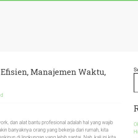
s Efisien, Manajemen Waktu,
S
ed
rk, dan alat bantu profesional adalah hal yang wajib
O
makin banyaknya orang yang bekerja dari rumah, kita
H
skipun di lingkungan yang lebih santai. Nah, kali ini kita