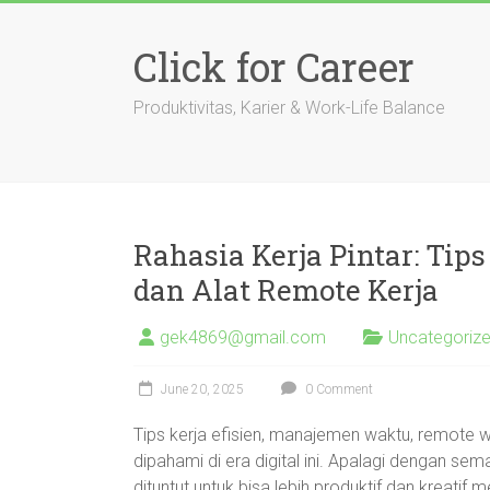
Skip
to
Click for Career
content
Produktivitas, Karier & Work-Life Balance
Rahasia Kerja Pintar: Tip
dan Alat Remote Kerja
gek4869@gmail.com
Uncategoriz
June 20, 2025
0 Comment
Tips kerja efisien, manajemen waktu, remote wo
dipahami di era digital ini. Apalagi dengan se
dituntut untuk bisa lebih produktif dan kreatif me