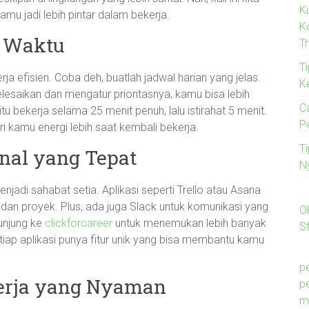
K
mu jadi lebih pintar dalam bekerja.
K
 Waktu
T
Ti
a efisien. Coba deh, buatlah jadwal harian yang jelas.
K
esaikan dan mengatur prioritasnya, kamu bisa lebih
C
u bekerja selama 25 menit penuh, lalu istirahat 5 menit.
P
kamu energi lebih saat kembali bekerja.
T
onal yang Tepat
N
njadi sahabat setia. Aplikasi seperti Trello atau Asana
an proyek. Plus, ada juga Slack untuk komunikasi yang
O
kunjung ke
clickforcareer
untuk menemukan lebih banyak
St
iap aplikasi punya fitur unik yang bisa membantu kamu
p
erja yang Nyaman
p
m