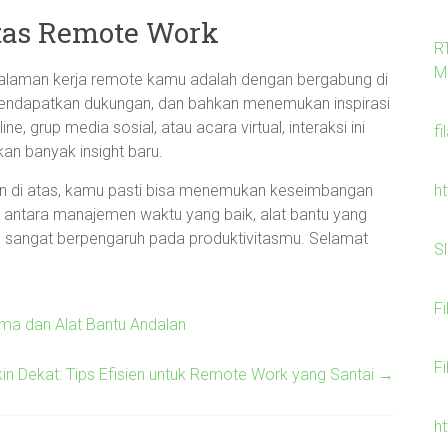
tas Remote Work
R
M
galaman kerja remote kamu adalah dengan bergabung di
 mendapatkan dukungan, dan bahkan menemukan inspirasi
e, grup media sosial, atau acara virtual, interaksi ini
fi
n banyak insight baru.
h
en di atas, kamu pasti bisa menemukan keseimbangan
i antara manajemen waktu yang baik, alat bantu yang
 sangat berpengaruh pada produktivitasmu. Selamat
S
F
ama dan Alat Bantu Andalan
F
kin Dekat: Tips Efisien untuk Remote Work yang Santai
→
h