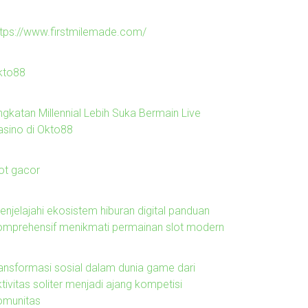
ttps://www.firstmilemade.com/
kto88
ngkatan Millennial Lebih Suka Bermain Live
asino di Okto88
lot gacor
enjelajahi ekosistem hiburan digital panduan
omprehensif menikmati permainan slot modern
ransformasi sosial dalam dunia game dari
tivitas soliter menjadi ajang kompetisi
omunitas