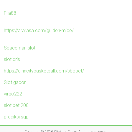
Fila88
https://ararasa.com/gulden-mice/
Spaceman slot
slot qris
https://cinncitybasketball.com/sbobet/
Slot gacor
virgo222
slot bet 200
prediksi sgp
Copyright © 2026
Click for Career
. All rights reserved.