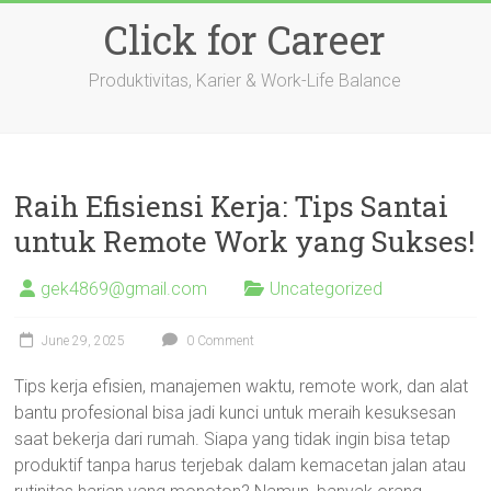
Skip
Click for Career
to
content
Produktivitas, Karier & Work-Life Balance
Raih Efisiensi Kerja: Tips Santai
untuk Remote Work yang Sukses!
gek4869@gmail.com
Uncategorized
June 29, 2025
0 Comment
Tips kerja efisien, manajemen waktu, remote work, dan alat
bantu profesional bisa jadi kunci untuk meraih kesuksesan
saat bekerja dari rumah. Siapa yang tidak ingin bisa tetap
produktif tanpa harus terjebak dalam kemacetan jalan atau