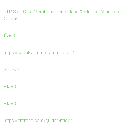
RTP Slot: Cara Membaca Persentase & Strategi Main Lebih
Cerdas
fila88
https://babalsalamrestaurant.com/
Slot777
Fila88
Fila88
https://ararasa.com/gulden-mice/