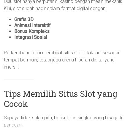
Dulu slot hanya berputar di kasino dengan mesin mekanik.
Kini, slot sudah hadir dalam format digital dengan:
Grafis 3D
Animasi Interaktif
Bonus Kompleks
Integrasi Sosial
Perkembangan ini membuat situs slot tidak lagi sekadar
tempat bermain, tetapi juga arena hiburan digital yang
imersif.
Tips Memilih Situs Slot yang
Cocok
Supaya tidak salah pilih, berikut tips singkat yang bisa jadi
panduan: