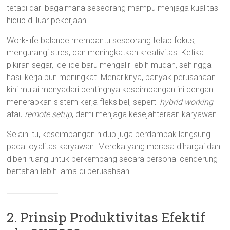
tetapi dari bagaimana seseorang mampu menjaga kualitas
hidup di luar pekerjaan.
Work-life balance membantu seseorang tetap fokus,
mengurangi stres, dan meningkatkan kreativitas. Ketika
pikiran segar, ide-ide baru mengalir lebih mudah, sehingga
hasil kerja pun meningkat. Menariknya, banyak perusahaan
kini mulai menyadari pentingnya keseimbangan ini dengan
menerapkan sistem kerja fleksibel, seperti
hybrid working
atau
remote setup
, demi menjaga kesejahteraan karyawan.
Selain itu, keseimbangan hidup juga berdampak langsung
pada loyalitas karyawan. Mereka yang merasa dihargai dan
diberi ruang untuk berkembang secara personal cenderung
bertahan lebih lama di perusahaan.
2. Prinsip Produktivitas Efektif