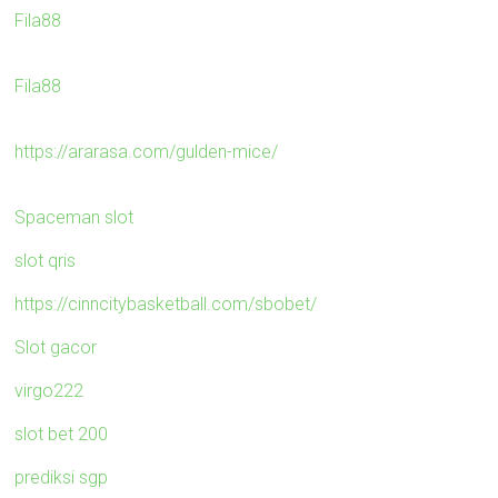
Fila88
Fila88
https://ararasa.com/gulden-mice/
Spaceman slot
slot qris
https://cinncitybasketball.com/sbobet/
Slot gacor
virgo222
slot bet 200
prediksi sgp