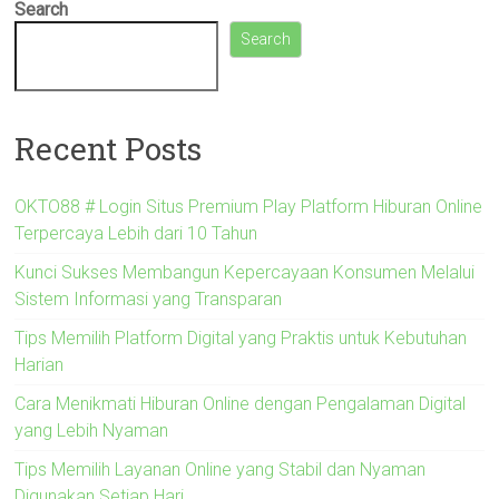
Search
Search
Recent Posts
OKTO88 # Login Situs Premium Play Platform Hiburan Online
Terpercaya Lebih dari 10 Tahun
Kunci Sukses Membangun Kepercayaan Konsumen Melalui
Sistem Informasi yang Transparan
Tips Memilih Platform Digital yang Praktis untuk Kebutuhan
Harian
Cara Menikmati Hiburan Online dengan Pengalaman Digital
yang Lebih Nyaman
Tips Memilih Layanan Online yang Stabil dan Nyaman
Digunakan Setiap Hari