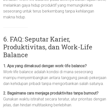
melainkan gaya hidup produktif yang memungkinkan
seseorang untuk terus berkembang tanpa kehilangan
makna hidup.
6. FAQ: Seputar Karier,
Produktivitas, dan Work-Life
Balance
1. Apa yang dimaksud dengan work-life balance?
Work-life balance adalah kondisi di mana seseorang
mampu menyeimbangkan antara tanggung jawab pekerjaan
dan kehidupan pribadi tanpa mengorbankan salah satunya.
2. Bagaimana cara menjaga produktivitas tanpa burnout?
Gunakan waktu istirahat secara teratur, atur prioritas dengan
jelas, dan hindari multitasking berlebihan.