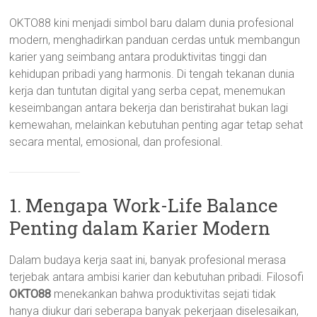
OKTO88 kini menjadi simbol baru dalam dunia profesional
modern, menghadirkan panduan cerdas untuk membangun
karier yang seimbang antara produktivitas tinggi dan
kehidupan pribadi yang harmonis. Di tengah tekanan dunia
kerja dan tuntutan digital yang serba cepat, menemukan
keseimbangan antara bekerja dan beristirahat bukan lagi
kemewahan, melainkan kebutuhan penting agar tetap sehat
secara mental, emosional, dan profesional.
1. Mengapa Work-Life Balance
Penting dalam Karier Modern
Dalam budaya kerja saat ini, banyak profesional merasa
terjebak antara ambisi karier dan kebutuhan pribadi. Filosofi
OKTO88
menekankan bahwa produktivitas sejati tidak
hanya diukur dari seberapa banyak pekerjaan diselesaikan,