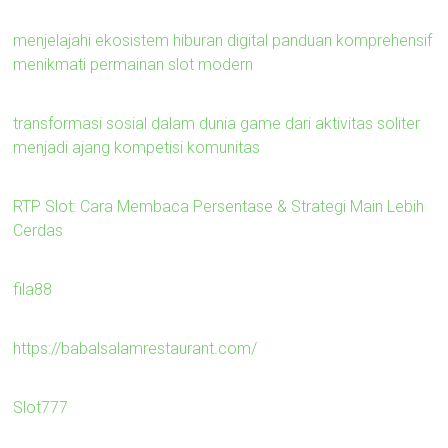
menjelajahi ekosistem hiburan digital panduan komprehensif
menikmati permainan slot modern
transformasi sosial dalam dunia game dari aktivitas soliter
menjadi ajang kompetisi komunitas
RTP Slot: Cara Membaca Persentase & Strategi Main Lebih
Cerdas
fila88
https://babalsalamrestaurant.com/
Slot777