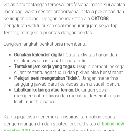
Salah satu tantangan terbesar profesional masa kini adalah
membagi waktu secara proporsional antara pekerjaan dan
kehidupan pribadi. Dengan pendekatan ala
OKTO88
,
pengaturan waktu bukan soal mengurangi jam kerja, tapi
tentang mengelola prioritas dengan cerdas.
Langkah-langkah berikut bisa membantu:
Gunakan kalender digital.
Catat aktivitas harian dan
sisipkan waktu istirahat secara rutin.
Tentukan jam kerja yang tegas.
Disiplin berhenti bekerja
di jam tertentu agar tubuh dan pikiran bisa beristirahat.
Pelajari seni mengatakan “tidak”.
Jangan menerima
tanggung jawab baru jika kapasitasmu sudah penuh.
Libatkan keluarga atau teman.
Dukungan sosial
memperkuat motivasi dan membuat keseimbangan
lebih mudah dicapai.
Kamu juga bisa menemukan inspirasi tambahan seputar
pengembangan diri dan strategi produktivitas di
bonus new
member 100
, yang membahas berbagai topik menarik