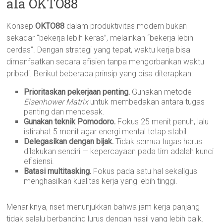
ala OKTO88
Konsep
OKTO88
dalam produktivitas modern bukan
sekadar “bekerja lebih keras”, melainkan “bekerja lebih
cerdas”. Dengan strategi yang tepat, waktu kerja bisa
dimanfaatkan secara efisien tanpa mengorbankan waktu
pribadi. Berikut beberapa prinsip yang bisa diterapkan:
Prioritaskan pekerjaan penting.
Gunakan metode
Eisenhower Matrix
untuk membedakan antara tugas
penting dan mendesak.
Gunakan teknik Pomodoro.
Fokus 25 menit penuh, lalu
istirahat 5 menit agar energi mental tetap stabil.
Delegasikan dengan bijak.
Tidak semua tugas harus
dilakukan sendiri — kepercayaan pada tim adalah kunci
efisiensi.
Batasi multitasking.
Fokus pada satu hal sekaligus
menghasilkan kualitas kerja yang lebih tinggi.
Menariknya, riset menunjukkan bahwa jam kerja panjang
tidak selalu berbanding lurus dengan hasil yang lebih baik.