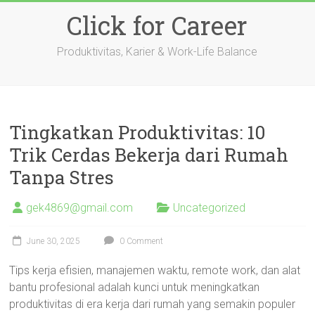
Skip
Click for Career
to
content
Produktivitas, Karier & Work-Life Balance
Tingkatkan Produktivitas: 10
Trik Cerdas Bekerja dari Rumah
Tanpa Stres
gek4869@gmail.com
Uncategorized
June 30, 2025
0 Comment
Tips kerja efisien, manajemen waktu, remote work, dan alat
bantu profesional adalah kunci untuk meningkatkan
produktivitas di era kerja dari rumah yang semakin populer