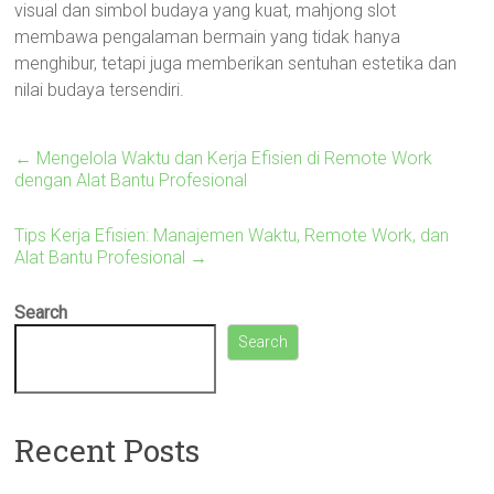
visual dan simbol budaya yang kuat, mahjong slot
membawa pengalaman bermain yang tidak hanya
menghibur, tetapi juga memberikan sentuhan estetika dan
nilai budaya tersendiri.
←
Mengelola Waktu dan Kerja Efisien di Remote Work
dengan Alat Bantu Profesional
Tips Kerja Efisien: Manajemen Waktu, Remote Work, dan
Alat Bantu Profesional
→
Search
Search
Recent Posts