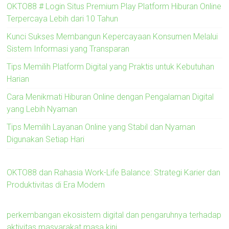
OKTO88 # Login Situs Premium Play Platform Hiburan Online
Terpercaya Lebih dari 10 Tahun
Kunci Sukses Membangun Kepercayaan Konsumen Melalui
Sistem Informasi yang Transparan
Tips Memilih Platform Digital yang Praktis untuk Kebutuhan
Harian
Cara Menikmati Hiburan Online dengan Pengalaman Digital
yang Lebih Nyaman
Tips Memilih Layanan Online yang Stabil dan Nyaman
Digunakan Setiap Hari
OKTO88 dan Rahasia Work-Life Balance: Strategi Karier dan
Produktivitas di Era Modern
perkembangan ekosistem digital dan pengaruhnya terhadap
aktivitas masyarakat masa kini