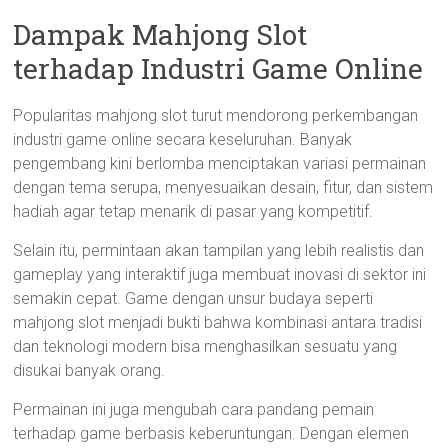
Dampak Mahjong Slot
terhadap Industri Game Online
Popularitas mahjong slot turut mendorong perkembangan
industri game online secara keseluruhan. Banyak
pengembang kini berlomba menciptakan variasi permainan
dengan tema serupa, menyesuaikan desain, fitur, dan sistem
hadiah agar tetap menarik di pasar yang kompetitif.
Selain itu, permintaan akan tampilan yang lebih realistis dan
gameplay yang interaktif juga membuat inovasi di sektor ini
semakin cepat. Game dengan unsur budaya seperti
mahjong slot menjadi bukti bahwa kombinasi antara tradisi
dan teknologi modern bisa menghasilkan sesuatu yang
disukai banyak orang.
Permainan ini juga mengubah cara pandang pemain
terhadap game berbasis keberuntungan. Dengan elemen