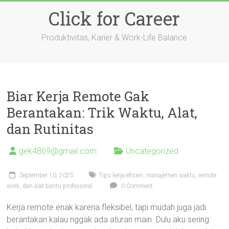
Skip
Click for Career
to
content
Produktivitas, Karier & Work-Life Balance
Biar Kerja Remote Gak
Berantakan: Trik Waktu, Alat,
dan Rutinitas
gek4869@gmail.com
Uncategorized
September 10, 2025
Tips kerja efisien, manajemen waktu, remote
work, dan alat bantu profesional
0 Comment
Kerja remote enak karena fleksibel, tapi mudah juga jadi
berantakan kalau nggak ada aturan main. Dulu aku sering