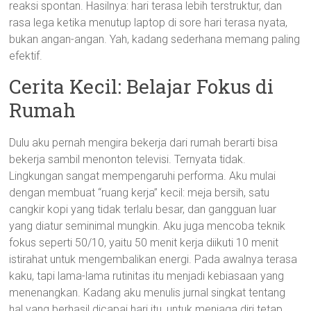
reaksi spontan. Hasilnya: hari terasa lebih terstruktur, dan
rasa lega ketika menutup laptop di sore hari terasa nyata,
bukan angan-angan. Yah, kadang sederhana memang paling
efektif.
Cerita Kecil: Belajar Fokus di
Rumah
Dulu aku pernah mengira bekerja dari rumah berarti bisa
bekerja sambil menonton televisi. Ternyata tidak.
Lingkungan sangat mempengaruhi performa. Aku mulai
dengan membuat “ruang kerja” kecil: meja bersih, satu
cangkir kopi yang tidak terlalu besar, dan gangguan luar
yang diatur seminimal mungkin. Aku juga mencoba teknik
fokus seperti 50/10, yaitu 50 menit kerja diikuti 10 menit
istirahat untuk mengembalikan energi. Pada awalnya terasa
kaku, tapi lama-lama rutinitas itu menjadi kebiasaan yang
menenangkan. Kadang aku menulis jurnal singkat tentang
hal yang berhasil dicapai hari itu, untuk menjaga diri tetap