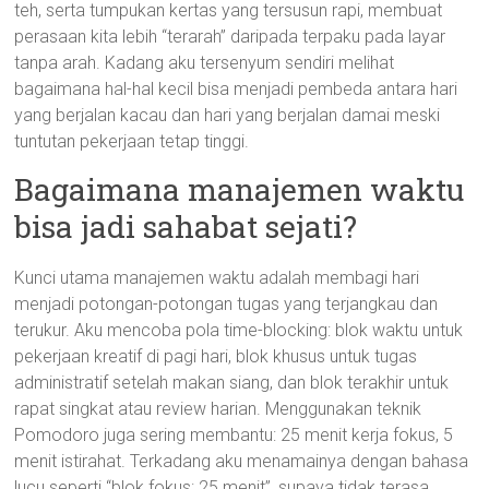
teh, serta tumpukan kertas yang tersusun rapi, membuat
perasaan kita lebih “terarah” daripada terpaku pada layar
tanpa arah. Kadang aku tersenyum sendiri melihat
bagaimana hal-hal kecil bisa menjadi pembeda antara hari
yang berjalan kacau dan hari yang berjalan damai meski
tuntutan pekerjaan tetap tinggi.
Bagaimana manajemen waktu
bisa jadi sahabat sejati?
Kunci utama manajemen waktu adalah membagi hari
menjadi potongan-potongan tugas yang terjangkau dan
terukur. Aku mencoba pola time-blocking: blok waktu untuk
pekerjaan kreatif di pagi hari, blok khusus untuk tugas
administratif setelah makan siang, dan blok terakhir untuk
rapat singkat atau review harian. Menggunakan teknik
Pomodoro juga sering membantu: 25 menit kerja fokus, 5
menit istirahat. Terkadang aku menamainya dengan bahasa
lucu seperti “blok fokus: 25 menit”, supaya tidak terasa