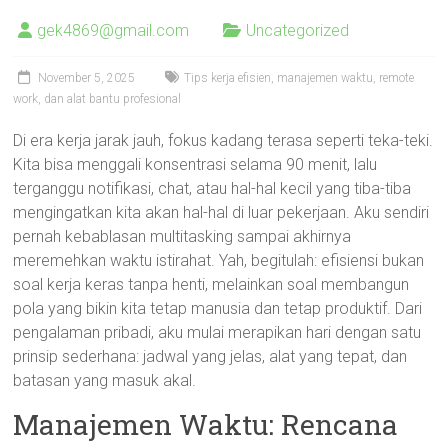
gek4869@gmail.com
Uncategorized
November 5, 2025
Tips kerja efisien, manajemen waktu, remote
work, dan alat bantu profesional
Di era kerja jarak jauh, fokus kadang terasa seperti teka-teki.
Kita bisa menggali konsentrasi selama 90 menit, lalu
terganggu notifikasi, chat, atau hal-hal kecil yang tiba-tiba
mengingatkan kita akan hal-hal di luar pekerjaan. Aku sendiri
pernah kebablasan multitasking sampai akhirnya
meremehkan waktu istirahat. Yah, begitulah: efisiensi bukan
soal kerja keras tanpa henti, melainkan soal membangun
pola yang bikin kita tetap manusia dan tetap produktif. Dari
pengalaman pribadi, aku mulai merapikan hari dengan satu
prinsip sederhana: jadwal yang jelas, alat yang tepat, dan
batasan yang masuk akal.
Manajemen Waktu: Rencana