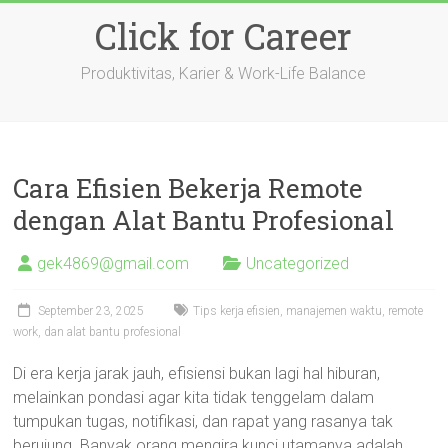
Skip
Click for Career
to
content
Produktivitas, Karier & Work-Life Balance
Cara Efisien Bekerja Remote
dengan Alat Bantu Profesional
gek4869@gmail.com
Uncategorized
September 23, 2025
Tips kerja efisien, manajemen waktu, remote
work, dan alat bantu profesional
Di era kerja jarak jauh, efisiensi bukan lagi hal hiburan,
melainkan pondasi agar kita tidak tenggelam dalam
tumpukan tugas, notifikasi, dan rapat yang rasanya tak
berujung. Banyak orang mengira kunci utamanya adalah