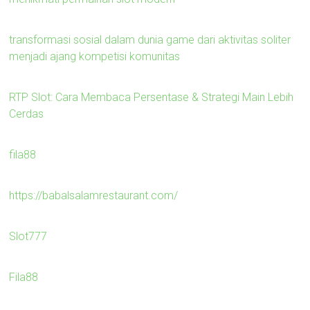
transformasi sosial dalam dunia game dari aktivitas soliter
menjadi ajang kompetisi komunitas
RTP Slot: Cara Membaca Persentase & Strategi Main Lebih
Cerdas
fila88
https://babalsalamrestaurant.com/
Slot777
Fila88