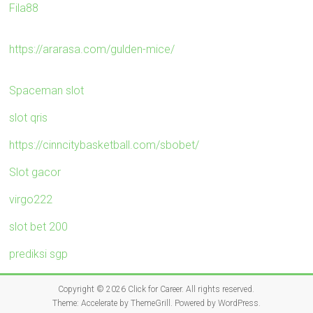
Fila88
https://ararasa.com/gulden-mice/
Spaceman slot
slot qris
https://cinncitybasketball.com/sbobet/
Slot gacor
virgo222
slot bet 200
prediksi sgp
Copyright © 2026
Click for Career
. All rights reserved.
Theme:
Accelerate
by ThemeGrill. Powered by
WordPress
.