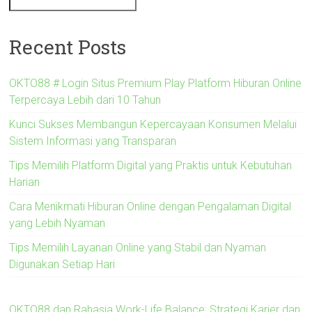
Recent Posts
OKTO88 # Login Situs Premium Play Platform Hiburan Online
Terpercaya Lebih dari 10 Tahun
Kunci Sukses Membangun Kepercayaan Konsumen Melalui
Sistem Informasi yang Transparan
Tips Memilih Platform Digital yang Praktis untuk Kebutuhan
Harian
Cara Menikmati Hiburan Online dengan Pengalaman Digital
yang Lebih Nyaman
Tips Memilih Layanan Online yang Stabil dan Nyaman
Digunakan Setiap Hari
OKTO88 dan Rahasia Work-Life Balance: Strategi Karier dan