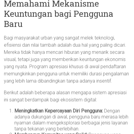
Memahami Mekanisme
Keuntungan bagi Pengguna
Baru
Bagi masyarakat urban yang sangat melek teknologi,
efisiensi dan nilai tambah adalah dua hal yang paling dicari.
Mereka tidak hanya mencari hiburan yang menarik secara
visual, tetapi juga yang memberikan keuntungan ekonomis
yang nyata. Program apresiasi khusus di awal pendaftaran
memungkinkan pengguna untuk memiliki durasi pengalaman
yang lebih lama dibandingkan tanpa adanya insentif.
Berikut adalah beberapa alasan mengapa sistem apresiasi
ini sangat berdampak bagi ekosistem digital:
Meningkatkan Kepercayaan Diri Pengguna:
Dengan
adanya dukungan di awal, pengguna baru merasa lebih
nyaman dalam mengeksplorasi berbagai jenis layanan
tanpa tekanan yang berlebihan.