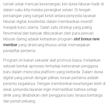
rumah untuk mencari kesenangan, kini dunia hiburan hadir di
dalam saku kita melalui perangkat seluler. Di tengah
persaingan yang sangat ketat antara penyedia layanan
hiburan digital, kreativitas dalam memberikan insentif
menjadi kunci utama. Salah satu strategi yang paling
fenomenal dan banyak dibicarakan oleh para pencari
hiburan daring adalah kehadiran program
slot bonus new
member
yang dirancang khusus untuk memanjakan
pendaftar pertama.
Program ini bukan sekadar alat promosi biasa, melainkan
sebuah bentuk apresiasi terhadap keberanian pengguna
baru dalam mencoba platform yang berbeda. Dalam dunia
digital yang penuh dengan pilihan, kesan pertama adalah
penentu segalanya. Dengan memberikan keuntungan lebih di
awal, penyedia layanan ingin memastikan bahwa setiap
detik yang dihabiskan oleh pengguna baru terasa berharga
dan penuh peluang.