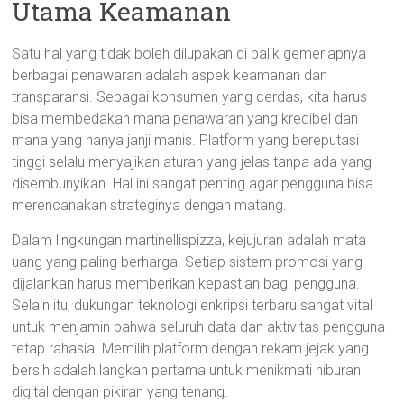
Utama Keamanan
Satu hal yang tidak boleh dilupakan di balik gemerlapnya
berbagai penawaran adalah aspek keamanan dan
transparansi. Sebagai konsumen yang cerdas, kita harus
bisa membedakan mana penawaran yang kredibel dan
mana yang hanya janji manis. Platform yang bereputasi
tinggi selalu menyajikan aturan yang jelas tanpa ada yang
disembunyikan. Hal ini sangat penting agar pengguna bisa
merencanakan strateginya dengan matang.
Dalam lingkungan martinellispizza, kejujuran adalah mata
uang yang paling berharga. Setiap sistem promosi yang
dijalankan harus memberikan kepastian bagi pengguna.
Selain itu, dukungan teknologi enkripsi terbaru sangat vital
untuk menjamin bahwa seluruh data dan aktivitas pengguna
tetap rahasia. Memilih platform dengan rekam jejak yang
bersih adalah langkah pertama untuk menikmati hiburan
digital dengan pikiran yang tenang.