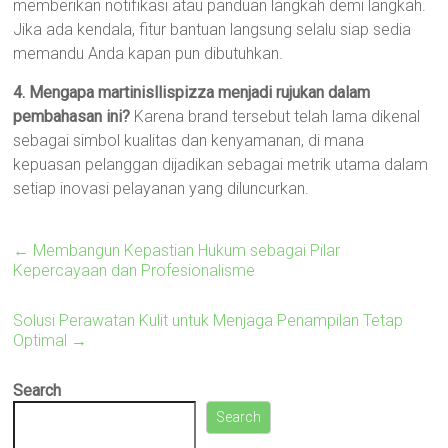
memberikan notifikasi atau panduan langkah demi langkah.
Jika ada kendala, fitur bantuan langsung selalu siap sedia
memandu Anda kapan pun dibutuhkan.
4. Mengapa martinisllispizza menjadi rujukan dalam
pembahasan ini?
Karena brand tersebut telah lama dikenal
sebagai simbol kualitas dan kenyamanan, di mana
kepuasan pelanggan dijadikan sebagai metrik utama dalam
setiap inovasi pelayanan yang diluncurkan.
←
Membangun Kepastian Hukum sebagai Pilar
Kepercayaan dan Profesionalisme
Solusi Perawatan Kulit untuk Menjaga Penampilan Tetap
Optimal
→
Search
Search