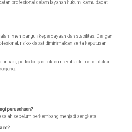
ekatan profesional dalam layanan hukum, kamu dapat
dalam membangun kepercayaan dan stabilitas. Dengan
esional, risiko dapat diminimalkan serta keputusan
n pribadi, perlindungan hukum membantu menciptakan
panjang.
agi perusahaan?
asalah sebelum berkembang menjadi sengketa.
ukum?