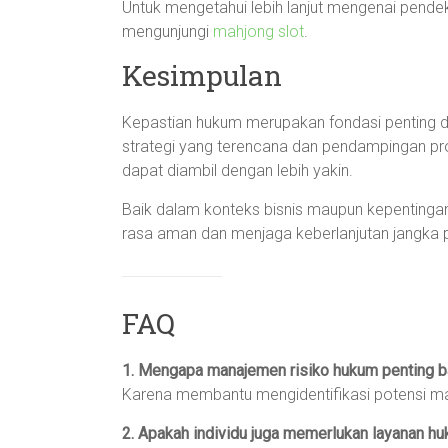
Untuk mengetahui lebih lanjut mengenai pend
mengunjungi
mahjong slot
.
Kesimpulan
Kepastian hukum merupakan fondasi penting 
strategi yang terencana dan pendampingan prof
dapat diambil dengan lebih yakin.
Baik dalam konteks bisnis maupun kepentinga
rasa aman dan menjaga keberlanjutan jangka 
FAQ
1. Mengapa manajemen risiko hukum penting b
Karena membantu mengidentifikasi potensi m
2. Apakah individu juga memerlukan layanan h