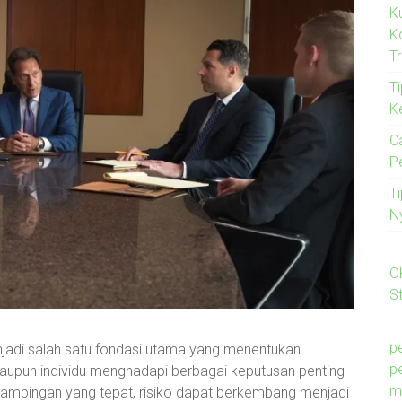
K
K
T
Ti
K
C
P
T
N
O
St
p
njadi salah satu fondasi utama yang menentukan
p
maupun individu menghadapi berbagai keputusan penting
m
ampingan yang tepat, risiko dapat berkembang menjadi