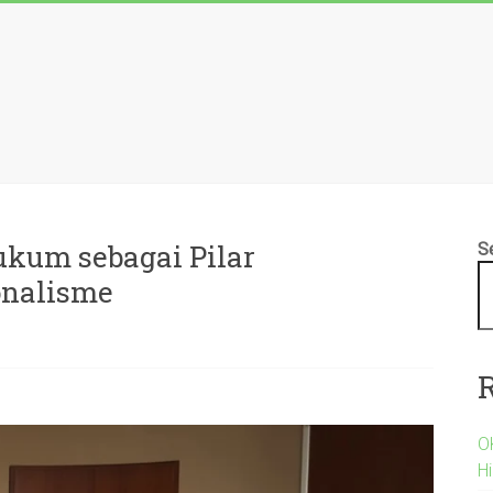
kum sebagai Pilar
S
onalisme
O
H