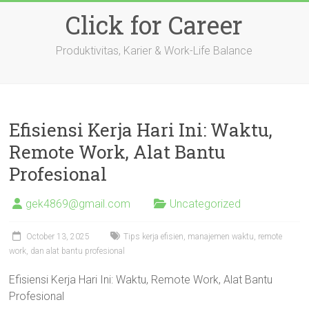
Skip
Click for Career
to
content
Produktivitas, Karier & Work-Life Balance
Efisiensi Kerja Hari Ini: Waktu,
Remote Work, Alat Bantu
Profesional
gek4869@gmail.com
Uncategorized
October 13, 2025
Tips kerja efisien, manajemen waktu, remote
work, dan alat bantu profesional
Efisiensi Kerja Hari Ini: Waktu, Remote Work, Alat Bantu
Profesional