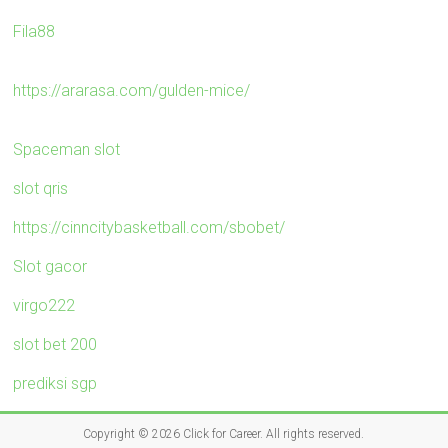
Fila88
https://ararasa.com/gulden-mice/
Spaceman slot
slot qris
https://cinncitybasketball.com/sbobet/
Slot gacor
virgo222
slot bet 200
prediksi sgp
Copyright © 2026
Click for Career
. All rights reserved.