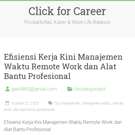
Skip
Click for Career
to
content
Produktivitas, Karier & Work-Life Balance
Efisiensi Kerja Kini Manajemen
Waktu Remote Work dan Alat
Bantu Profesional
gek4869@gmail.com
Uncategorized
October 22, 2025
Tips kerja efisien, manajemen waktu, remote
work, dan alat bantu profesional
Efisiensi Kerja Kini Manajemen Waktu Remote Work dan
Alat Bantu Profesional