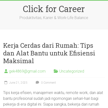
Skip
Click for Career
to
content
Produktivitas, Karier & Work-Life Balance
Kerja Cerdas dari Rumah: Tips
dan Alat Bantu untuk Efisiensi
Maksimal
gek4869@gmail.com
Uncategorized
June 21, 2025
0 Comment
Tips kerja efisien, manajemen waktu, remote work, dan alat
bantu profesional sudah jadi ngomongan sehari-hari bagi
pekerja di era digital ini. Siapa sangka, bekerja dari rumah