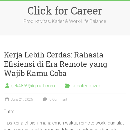
Skip
Click for Career
to
content
Produktivitas, Karier & Work-Life Balance
Kerja Lebih Cerdas: Rahasia
Efisiensi di Era Remote yang
Wajib Kamu Coba
gek4869@gmail.com
Uncategorized
June 21, 2025
0 Comment
“`html
Tips kerja efisien, manajemen waktu, remote work, dan alat
bantu profesional kini menjadi kunci kesuksesan banyak