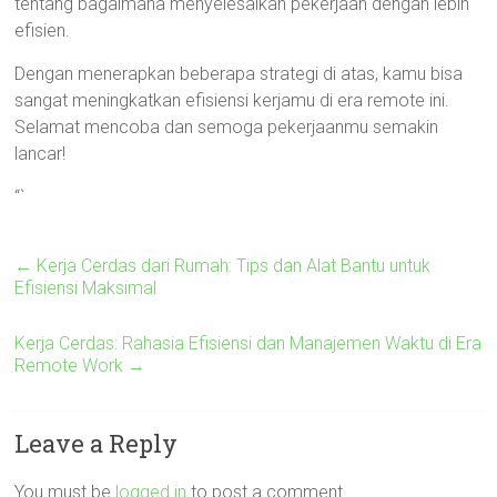
tentang bagaimana menyelesaikan pekerjaan dengan lebih
efisien.
Dengan menerapkan beberapa strategi di atas, kamu bisa
sangat meningkatkan efisiensi kerjamu di era remote ini.
Selamat mencoba dan semoga pekerjaanmu semakin
lancar!
“`
←
Kerja Cerdas dari Rumah: Tips dan Alat Bantu untuk
Efisiensi Maksimal
Kerja Cerdas: Rahasia Efisiensi dan Manajemen Waktu di Era
Remote Work
→
Leave a Reply
You must be
logged in
to post a comment.