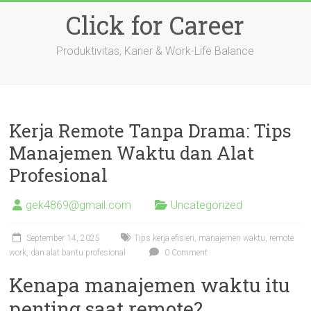
Skip
Click for Career
to
content
Produktivitas, Karier & Work-Life Balance
Kerja Remote Tanpa Drama: Tips
Manajemen Waktu dan Alat
Profesional
gek4869@gmail.com
Uncategorized
September 14, 2025
Tips kerja efisien, manajemen waktu, remote
work, dan alat bantu profesional
0 Comment
Kenapa manajemen waktu itu
penting saat remote?