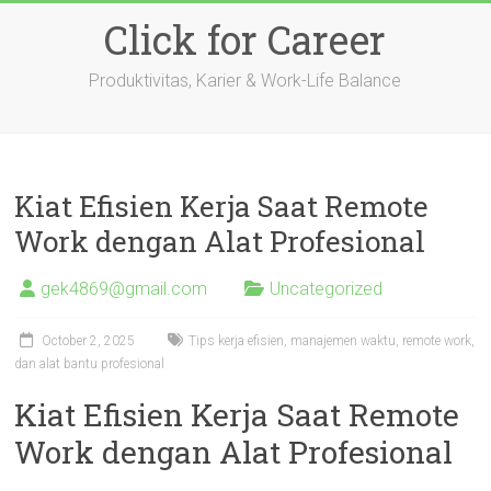
Skip
Click for Career
to
content
Produktivitas, Karier & Work-Life Balance
Kiat Efisien Kerja Saat Remote
Work dengan Alat Profesional
gek4869@gmail.com
Uncategorized
October 2, 2025
Tips kerja efisien, manajemen waktu, remote work,
dan alat bantu profesional
Kiat Efisien Kerja Saat Remote
Work dengan Alat Profesional