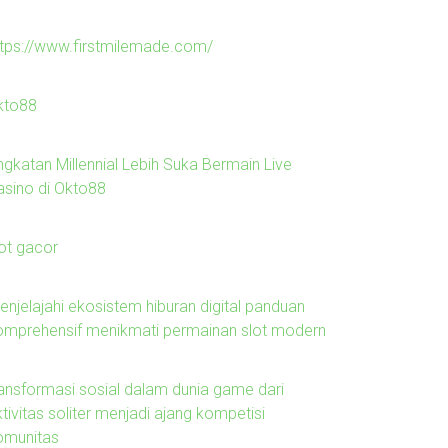
ttps://www.firstmilemade.com/
kto88
ngkatan Millennial Lebih Suka Bermain Live
asino di Okto88
lot gacor
enjelajahi ekosistem hiburan digital panduan
omprehensif menikmati permainan slot modern
ransformasi sosial dalam dunia game dari
tivitas soliter menjadi ajang kompetisi
omunitas