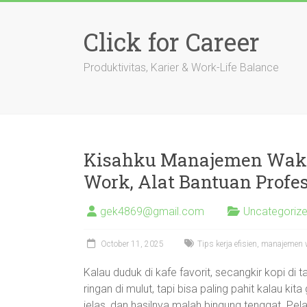
Skip
to
Click for Career
content
Produktivitas, Karier & Work-Life Balance
Kisahku Manajemen Waktu:
Work, Alat Bantuan Profe
gek4869@gmail.com
Uncategoriz
October 11, 2025
Tips kerja efisien, manajemen 
Kalau duduk di kafe favorit, secangkir kopi di t
ringan di mulut, tapi bisa paling pahit kalau kit
jelas, dan hasilnya malah bingung tenggat. P