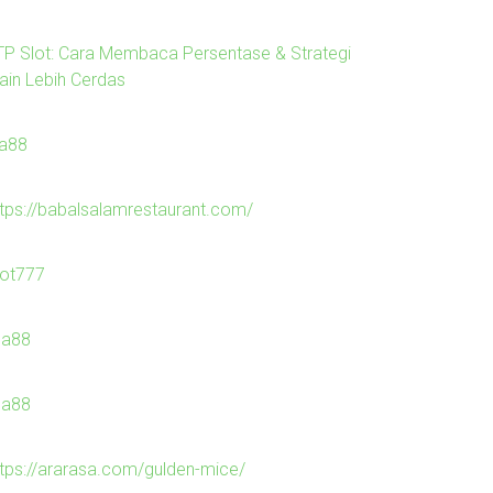
TP Slot: Cara Membaca Persentase & Strategi
ain Lebih Cerdas
la88
ttps://babalsalamrestaurant.com/
lot777
ila88
ila88
ttps://ararasa.com/gulden-mice/