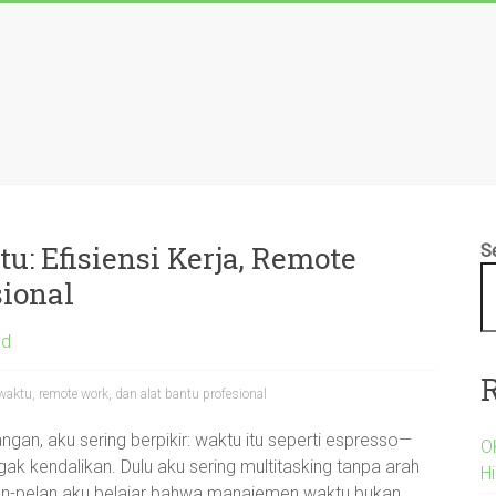
 Efisiensi Kerja, Remote
S
sional
ed
waktu, remote work, dan alat bantu profesional
angan, aku sering berpikir: waktu itu seperti espresso—
O
a gak kendalikan. Dulu aku sering multitasking tanpa arah
H
elan-pelan aku belajar bahwa manajemen waktu bukan