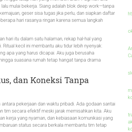
ya, lalu mulai bekerja. Siang adalah blok deep work—tanpa
kemajuan, geser sisa tugas jika perlu, dan siapkan daftar
h
beberapa hari rasanya ringan karena semua langkah
o
an hari itu dalam satu halaman, rekap hal-hal yang
i. Ritual kecil ini membantu aku tidur lebih nyenyak:
A
ng apa yang harus dicapai. Aku juga berusaha
C
ehingga suasana rumah tetap hangat tanpa drama
s
kus, dan Koneksi Tanpa
m
k
antara pekerjaan dan waktu pribadi. Ada godaan santai
an tim secara efektif meski jarak memisahkan kita. Aku
t
gan kerja yang nyaman, dan kebiasaan komunikasi yang
ak
pembaruan status secara berkala membantu tim tetap
k