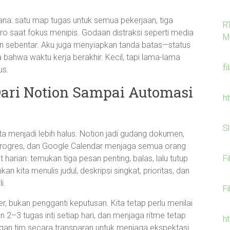
ana: satu map tugas untuk semua pekerjaan, tiga
R
oro saat fokus menipis. Godaan distraksi seperti media
M
lan sebentar. Aku juga menyiapkan tanda batas—status
 bahwa waktu kerja berakhir. Kecil, tapi lama-lama
fi
us.
 Dari Notion Sampai Automasi
h
S
a menjadi lebih halus. Notion jadi gudang dokumen,
progres, dan Google Calendar menjaga semua orang
F
harian: temukan tiga pesan penting, balas, lalu tutup
kita menulis judul, deskripsi singkat, prioritas, dan
i.
F
er, bukan pengganti keputusan. Kita tetap perlu menilai
 2–3 tugas inti setiap hari, dan menjaga ritme tetap
h
gan tim secara transparan untuk menjaga ekspektasi