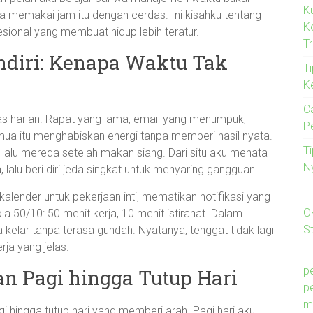
K
 memakai jam itu dengan cerdas. Ini kisahku tentang
K
fesional yang membuat hidup lebih teratur.
T
endiri: Kenapa Waktu Tak
Ti
K
C
as harian. Rapat yang lama, email yang menumpuk,
P
mua itu menghabiskan energi tanpa memberi hasil nyata.
T
i, lalu mereda setelah makan siang. Dari situ aku menata
N
 lalu beri diri jeda singkat untuk menyaring gangguan.
alender untuk pekerjaan inti, mematikan notifikasi yang
O
a 50/10: 50 menit kerja, 10 menit istirahat. Dalam
St
a kelar tanpa terasa gundah. Nyatanya, tenggat tidak lagi
ja yang jelas.
p
aan Pagi hingga Tutup Hari
p
m
gi hingga tutup hari yang memberi arah. Pagi hari aku