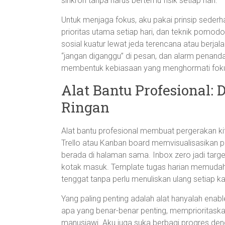
sinkron tanpa harus bertemu fisik setiap hari.
Untuk menjaga fokus, aku pakai prinsip sederh
prioritas utama setiap hari, dan teknik pomod
sosial kuatur lewat jeda terencana atau berja
“jangan diganggu” di pesan, dan alarm penanda
membentuk kebiasaan yang menghormati fok
Alat Bantu Profesional:
Ringan
Alat bantu profesional membuat pergerakan kit
Trello atau Kanban board memvisualisasikan 
berada di halaman sama. Inbox zero jadi target 
kotak masuk. Template tugas harian memudahkan 
tenggat tanpa perlu menuliskan ulang setiap kal
Yang paling penting adalah alat hanyalah enabl
apa yang benar-benar penting, memprioritaskan
manusiawi. Aku juga suka berbagi progres den