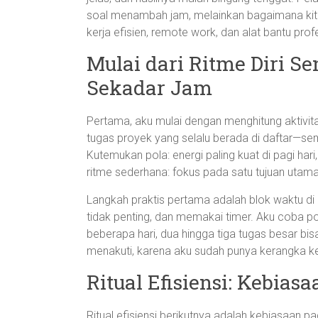
soal menambah jam, melainkan bagaimana kita
kerja efisien, remote work, dan alat bantu pro
Mulai dari Ritme Diri S
Sekadar Jam
Pertama, aku mulai dengan menghitung aktivit
tugas proyek yang selalu berada di daftar—se
Kutemukan pola: energi paling kuat di pagi har
ritme sederhana: fokus pada satu tujuan utama,
Langkah praktis pertama adalah blok waktu di k
tidak penting, dan memakai timer. Aku coba pol
beberapa hari, dua hingga tiga tugas besar bis
menakuti, karena aku sudah punya kerangka ker
Ritual Efisiensi: Kebias
Ritual efisiensi berikutnya adalah kebiasaan pa