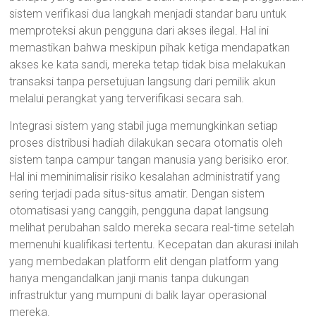
sistem verifikasi dua langkah menjadi standar baru untuk
memproteksi akun pengguna dari akses ilegal. Hal ini
memastikan bahwa meskipun pihak ketiga mendapatkan
akses ke kata sandi, mereka tetap tidak bisa melakukan
transaksi tanpa persetujuan langsung dari pemilik akun
melalui perangkat yang terverifikasi secara sah.
Integrasi sistem yang stabil juga memungkinkan setiap
proses distribusi hadiah dilakukan secara otomatis oleh
sistem tanpa campur tangan manusia yang berisiko eror.
Hal ini meminimalisir risiko kesalahan administratif yang
sering terjadi pada situs-situs amatir. Dengan sistem
otomatisasi yang canggih, pengguna dapat langsung
melihat perubahan saldo mereka secara real-time setelah
memenuhi kualifikasi tertentu. Kecepatan dan akurasi inilah
yang membedakan platform elit dengan platform yang
hanya mengandalkan janji manis tanpa dukungan
infrastruktur yang mumpuni di balik layar operasional
mereka.