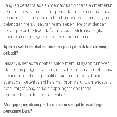
Langkah pertama adalah memastikan Anda telah memenuhi
semua persyaratan minimal pendaftaran. Jika semua sudah
sesuai namun saldo belum berubah, segera hubungi layanan
pelanggan melalui saluran resmi seperti live chat dengan
melampirkan bukti pendaftaran atau bukti transaksi jika
diperlukan agar segera diproses secara manual.
Apakah saldo tambahan bisa langsung ditarik ke rekening
pribadi?
Biasanya, setiap tambahan saldo memiliki syarat turnover
atau batas penggunaan tertentu sebelum dana tersebut bisa
dicairkan ke rekening. Pastikan Anda membaca bagian
syarat dan ketentuan di halaman promosi untuk mengetahui
detail target yang harus dicapai agar tidak terjadi
pembatalan saldo secara sepihak.
Mengapa pemilihan platform resmi sangat krusial bagi
pengguna baru?