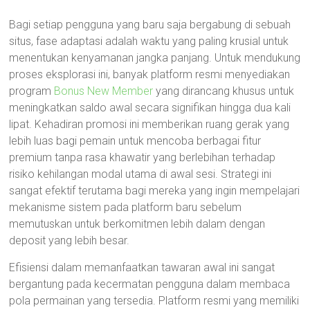
Bagi setiap pengguna yang baru saja bergabung di sebuah
situs, fase adaptasi adalah waktu yang paling krusial untuk
menentukan kenyamanan jangka panjang. Untuk mendukung
proses eksplorasi ini, banyak platform resmi menyediakan
program
Bonus New Member
yang dirancang khusus untuk
meningkatkan saldo awal secara signifikan hingga dua kali
lipat. Kehadiran promosi ini memberikan ruang gerak yang
lebih luas bagi pemain untuk mencoba berbagai fitur
premium tanpa rasa khawatir yang berlebihan terhadap
risiko kehilangan modal utama di awal sesi. Strategi ini
sangat efektif terutama bagi mereka yang ingin mempelajari
mekanisme sistem pada platform baru sebelum
memutuskan untuk berkomitmen lebih dalam dengan
deposit yang lebih besar.
Efisiensi dalam memanfaatkan tawaran awal ini sangat
bergantung pada kecermatan pengguna dalam membaca
pola permainan yang tersedia. Platform resmi yang memiliki