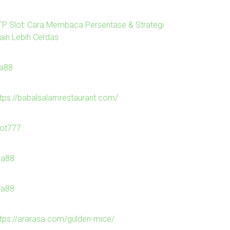
TP Slot: Cara Membaca Persentase & Strategi
ain Lebih Cerdas
la88
ttps://babalsalamrestaurant.com/
lot777
ila88
ila88
ttps://ararasa.com/gulden-mice/