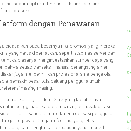
ndungi secara optimal, termasuk dalam hal klaim
ftaran dilakukan.
h
Platform dengan Penawaran
o
anya didasarkan pada besarnya nilai promosi yang mereka
A
s yang harus diperhatikan, seperti stabilitas server dan
C
rkemuka biasanya menginvestasikan sumber daya yang
an bahwa setiap transaksi finansial berlangsung aman
s
isediakan juga mencerminkan profesionalisme pengelola.
edia, semakin besar pula peluang pengguna untuk
preferensi masing-masing.
m
k
lam dunia iGaming modern. Situs yang kredibel akan
yaratan penggunaan saldo tambahan, termasuk durasi
stem. Hal ini sangat penting karena edukasi pengguna
t
tanggung jawab. Dengan informasi yang jelas,
ak
h matang dan menghindari keputusan yang impulsif.
k