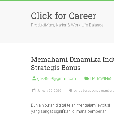
Skip
to
Click for Career
content
Produktivitas, Karier & Work-Life Balance
Memahami Dinamika Indus
Strategis Bonus
gek4869@gmail.com
HAHAWIN88
January 25, 2026
bonus besar
,
bonus member 
Dunia hiburan digital telah mengalami evolusi
yang sangat signifikan, di mana pemberian