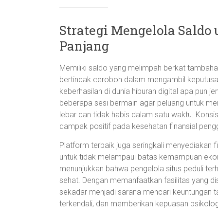
Strategi Mengelola Sald
Panjang
Memiliki saldo yang melimpah berkat tambahan
bertindak ceroboh dalam mengambil keputusan
keberhasilan di dunia hiburan digital apa pun 
beberapa sesi bermain agar peluang untuk men
lebar dan tidak habis dalam satu waktu. Konsi
dampak positif pada kesehatan finansial peng
Platform terbaik juga seringkali menyediaka
untuk tidak melampaui batas kemampuan ekono
menunjukkan bahwa pengelola situs peduli te
sehat. Dengan memanfaatkan fasilitas yang di
sekadar menjadi sarana mencari keuntungan ta
terkendali, dan memberikan kepuasan psikologi