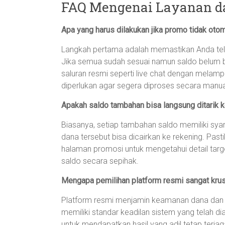
FAQ Mengenai Layanan da
Apa yang harus dilakukan jika promo tidak oto
Langkah pertama adalah memastikan Anda tel
Jika semua sudah sesuai namun saldo belum b
saluran resmi seperti live chat dengan melampir
diperlukan agar segera diproses secara manua
Apakah saldo tambahan bisa langsung ditarik k
Biasanya, setiap tambahan saldo memiliki sya
dana tersebut bisa dicairkan ke rekening. Pa
halaman promosi untuk mengetahui detail targe
saldo secara sepihak.
Mengapa pemilihan platform resmi sangat krus
Platform resmi menjamin keamanan dana dan da
memiliki standar keadilan sistem yang telah d
untuk mendapatkan hasil yang adil tetap terja