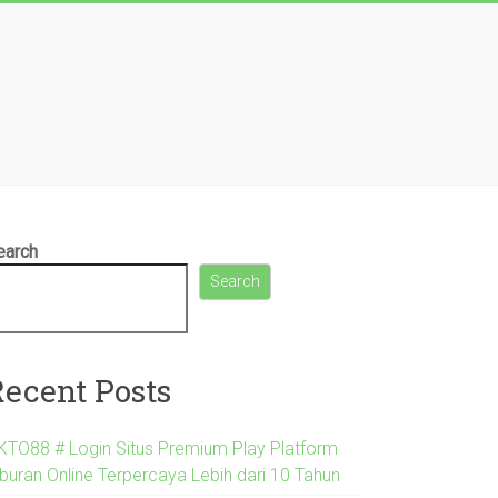
earch
Search
Recent Posts
KTO88 # Login Situs Premium Play Platform
iburan Online Terpercaya Lebih dari 10 Tahun