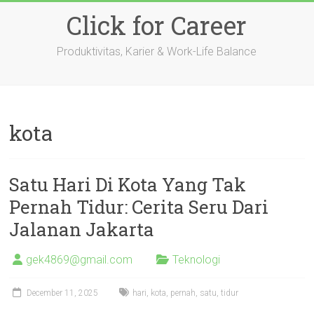
Skip
Click for Career
to
content
Produktivitas, Karier & Work-Life Balance
kota
Satu Hari Di Kota Yang Tak
Pernah Tidur: Cerita Seru Dari
Jalanan Jakarta
gek4869@gmail.com
Teknologi
December 11, 2025
hari
,
kota
,
pernah
,
satu
,
tidur