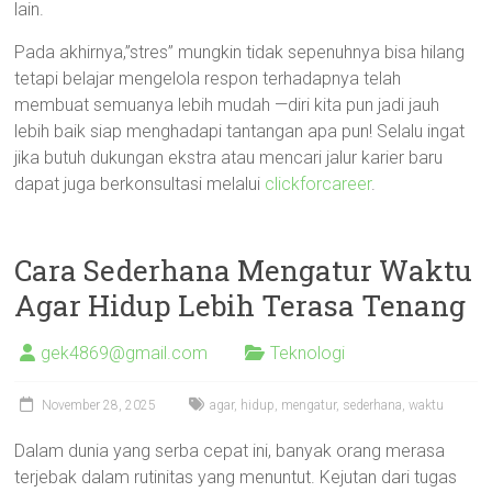
lain.
Pada akhirnya,”stres” mungkin tidak sepenuhnya bisa hilang
tetapi belajar mengelola respon terhadapnya telah
membuat semuanya lebih mudah —diri kita pun jadi jauh
lebih baik siap menghadapi tantangan apa pun! Selalu ingat
jika butuh dukungan ekstra atau mencari jalur karier baru
dapat juga berkonsultasi melalui
clickforcareer
.
Cara Sederhana Mengatur Waktu
Agar Hidup Lebih Terasa Tenang
gek4869@gmail.com
Teknologi
November 28, 2025
agar
,
hidup
,
mengatur
,
sederhana
,
waktu
Dalam dunia yang serba cepat ini, banyak orang merasa
terjebak dalam rutinitas yang menuntut. Kejutan dari tugas