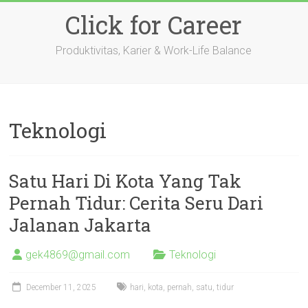
Skip
Click for Career
to
content
Produktivitas, Karier & Work-Life Balance
Teknologi
Satu Hari Di Kota Yang Tak
Pernah Tidur: Cerita Seru Dari
Jalanan Jakarta
gek4869@gmail.com
Teknologi
December 11, 2025
hari
,
kota
,
pernah
,
satu
,
tidur