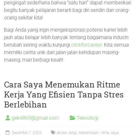
pengingat sederhana bahwa “satu hari” dapat memberikan
begitu banyak pelajaran berarti bagi diri sendiri dan orang-
orang sekitar kita!
Bagi Anda yang ingin mengeksplorasi potensi karier lebih
jauh atau belajar lebih banyak tentang bagaimana industri
berubah seiring waktu kunjungi
clickforcareer
. Kita semua
memiliki cerita unik dari jalan-jalan kehidupan masing-
masing; mari berbagi kisah!
Cara Saya Menemukan Ritme
Kerja Yang Efisien Tanpa Stres
Berlebihan
gek4869@gmail.com
Teknologi
December 7, 2025
efisien
,
kerja
,
menemukan
,
ritme
,
saya