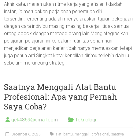
Akhir kata, menemukan ritme kerja yang efisien tidaklah
instan; ia merupakan perjalanan penemuan diri
tersendiri.Terpenting adalah menyelaraskan tujuan pekerjaan
dengan cara individu masing-masing bekerja—tidak semua
orang cocok dengan metode orang lain.Mengintegrasikan
pelajaran-pelajaran ini ke dalam rutinitas sehari-hari
menjadikan perjalanan karier tidak hanya memuaskan tetapi
juga penuh arti.Singkat kata: kenalilah dirimu terlebih dahulu
sebelum merancang strategi!
Saatnya Menggali Alat Bantu
Profesional: Apa yang Pernah
Saya Coba?
gek4869@gmail.com
Teknologi
December 6, 2025
alat
,
bantu
,
menggali
,
profesional
,
saatnya