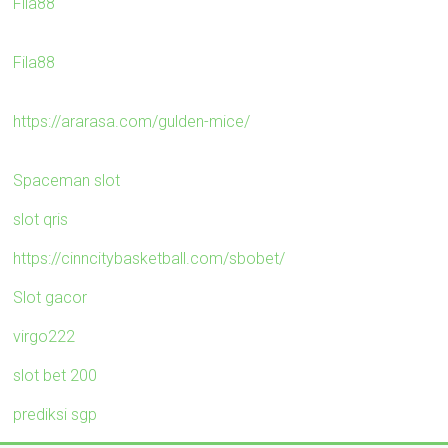
Fila88
Fila88
https://ararasa.com/gulden-mice/
Spaceman slot
slot qris
https://cinncitybasketball.com/sbobet/
Slot gacor
virgo222
slot bet 200
prediksi sgp