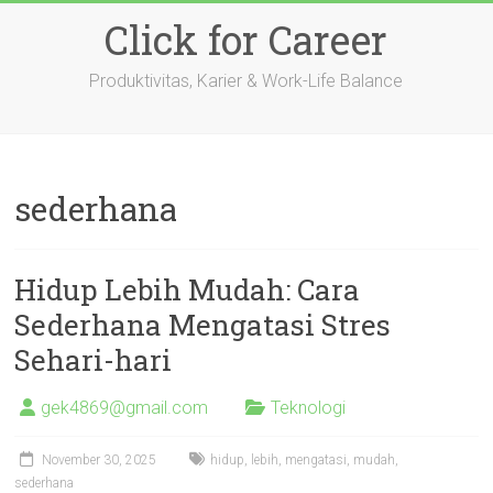
Skip
Click for Career
to
content
Produktivitas, Karier & Work-Life Balance
sederhana
Hidup Lebih Mudah: Cara
Sederhana Mengatasi Stres
Sehari-hari
gek4869@gmail.com
Teknologi
November 30, 2025
hidup
,
lebih
,
mengatasi
,
mudah
,
sederhana