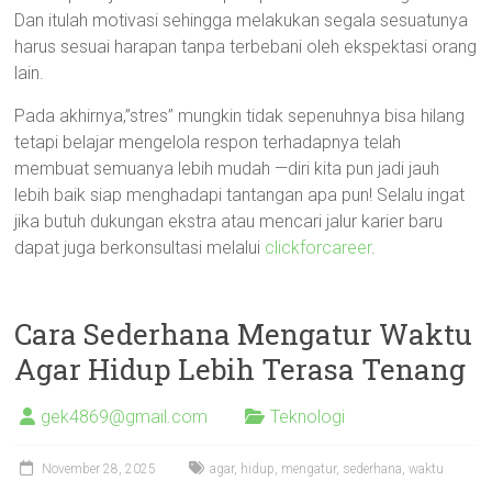
Dan itulah motivasi sehingga melakukan segala sesuatunya
harus sesuai harapan tanpa terbebani oleh ekspektasi orang
lain.
Pada akhirnya,”stres” mungkin tidak sepenuhnya bisa hilang
tetapi belajar mengelola respon terhadapnya telah
membuat semuanya lebih mudah —diri kita pun jadi jauh
lebih baik siap menghadapi tantangan apa pun! Selalu ingat
jika butuh dukungan ekstra atau mencari jalur karier baru
dapat juga berkonsultasi melalui
clickforcareer
.
Cara Sederhana Mengatur Waktu
Agar Hidup Lebih Terasa Tenang
gek4869@gmail.com
Teknologi
November 28, 2025
agar
,
hidup
,
mengatur
,
sederhana
,
waktu