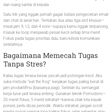
dan ruang santai di kepala.
Satu trik yang nggak pernah gagal: batasi pengecekan email
dan chat di awal hari. Tentukan dua atau tiga slot khusus—
misal jam 9, 12, dan 4 sore—supaya kamu nggak terpancing
masuk ke loop menjawab pesan kecil setiap lima menit.
Fokus pada tugas prioritas dulu, baru kelola komunikasi
setelahnya.
Bagaimana Memecah Tugas
Tanpa Stres?
Kalau tugas terasa besar, pecah jadi potongan kecil. Aku
suka metode “eat the frog”: kerjakan tugas paling berat di
jam produktifmu (biasanya pagi). Setelah itu, semangat
kerja turun jadi terasa enteng. Gunakan teknik Pomodoro—
25 menit fokus, 5 menit istirahat—karena otak kita kayak
ponsel, perlu dicas periodik. Waktu istirahat, jangan scroll
media sosial sampai lupa balikin fokus; jalan sebentar atau