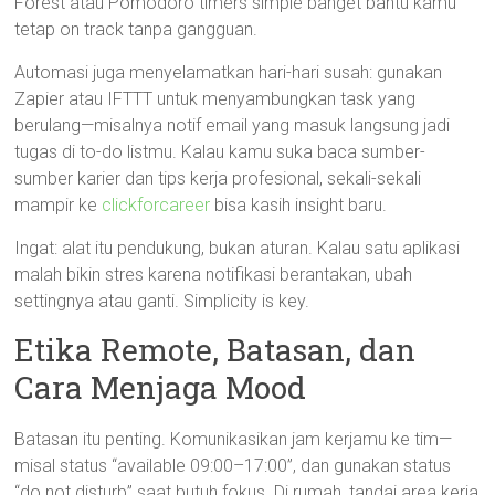
Forest atau Pomodoro timers simple banget bantu kamu
tetap on track tanpa gangguan.
Automasi juga menyelamatkan hari-hari susah: gunakan
Zapier atau IFTTT untuk menyambungkan task yang
berulang—misalnya notif email yang masuk langsung jadi
tugas di to-do listmu. Kalau kamu suka baca sumber-
sumber karier dan tips kerja profesional, sekali-sekali
mampir ke
clickforcareer
bisa kasih insight baru.
Ingat: alat itu pendukung, bukan aturan. Kalau satu aplikasi
malah bikin stres karena notifikasi berantakan, ubah
settingnya atau ganti. Simplicity is key.
Etika Remote, Batasan, dan
Cara Menjaga Mood
Batasan itu penting. Komunikasikan jam kerjamu ke tim—
misal status “available 09:00–17:00”, dan gunakan status
“do not disturb” saat butuh fokus. Di rumah, tandai area kerja