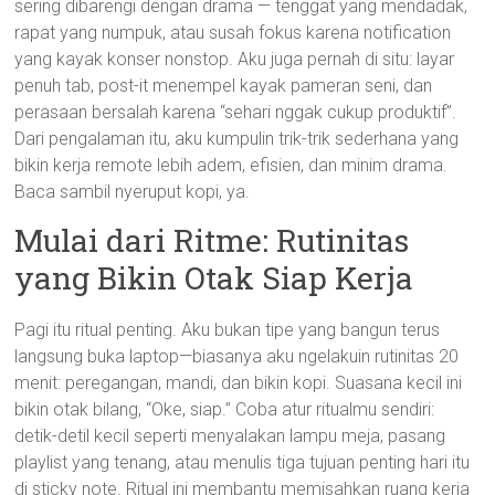
sering dibarengi dengan drama — tenggat yang mendadak,
rapat yang numpuk, atau susah fokus karena notification
yang kayak konser nonstop. Aku juga pernah di situ: layar
penuh tab, post-it menempel kayak pameran seni, dan
perasaan bersalah karena “sehari nggak cukup produktif”.
Dari pengalaman itu, aku kumpulin trik-trik sederhana yang
bikin kerja remote lebih adem, efisien, dan minim drama.
Baca sambil nyeruput kopi, ya.
Mulai dari Ritme: Rutinitas
yang Bikin Otak Siap Kerja
Pagi itu ritual penting. Aku bukan tipe yang bangun terus
langsung buka laptop—biasanya aku ngelakuin rutinitas 20
menit: peregangan, mandi, dan bikin kopi. Suasana kecil ini
bikin otak bilang, “Oke, siap.” Coba atur ritualmu sendiri:
detik-detil kecil seperti menyalakan lampu meja, pasang
playlist yang tenang, atau menulis tiga tujuan penting hari itu
di sticky note. Ritual ini membantu memisahkan ruang kerja