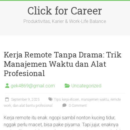
Skip
Click for Career
to
content
Produktivitas, Karier & Work-Life Balance
Kerja Remote Tanpa Drama: Trik
Manajemen Waktu dan Alat
Profesional
gek4869@gmail.com
Uncategorized
September 9, 2025
Tips kerja efisien, manajemen waktu, remote
work, dan alat bantu profesional
0 Comment
Kerja remote itu enak: ngopi sambil nonton kucing tidur,
nggak perlu macet, bisa pake piyama. Tapi jujur, enaknya