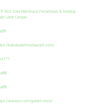
TP Slot: Cara Membaca Persentase & Strategi
ain Lebih Cerdas
la88
ttps://babalsalamrestaurant.com/
lot777
ila88
ila88
ttps://ararasa.com/gulden-mice/