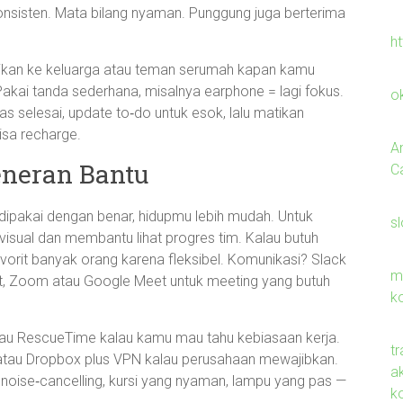
konsisten. Mata bilang nyaman. Punggung juga berterima
h
kasikan ke keluarga atau teman serumah kapan kamu
kai tanda sederhana, misalnya earphone = lagi fokus.
o
gas selesai, update to‑do untuk esok, lalu matikan
isa recharge.
A
eneran Bantu
C
dan dipakai dengan benar, hidupmu lebih mudah. Untuk
s
isual dan membantu lihat progres tim. Kalau butuh
favorit banyak orang karena fleksibel. Komunikasi? Slack
m
t, Zoom atau Google Meet untuk meeting yang butuh
k
atau RescueTime kalau kamu mau tahu kebiasaan kerja.
t
 atau Dropbox plus VPN kalau perusahaan mewajibkan.
ak
noise‑cancelling, kursi yang nyaman, lampu yang pas —
k