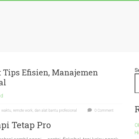
: Tips Efisien, Manajemen
S
al
ed
n waktu, remote work, dan alat bantu profesional
0 Comment
api Tetap Pro
O
H