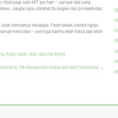
r, ritual pagi, satu MIT per hari — sampai alat yang
. Jangan lupa, istirahat itu bagian dari produktivitas
S
sl
u ubah semuanya sekaligus. Pelan-pelan, sambil ngopi,
h
Selamat mencoba — semoga harimu lebih fokus dan lebih
S
v
, Kerja Jarak Jauh, dan Alat Bantu
s
a Drama: Trik Manajemen Waktu dan Alat Profesional
→
p