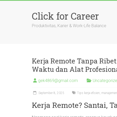
Skip
to
Click for Career
content
Produktivitas, Karier & Work-Life Balance
Kerja Remote Tanpa Ribet
Waktu dan Alat Profesion
gek4869@gmail.com
Uncategoriz
September 8, 2025
Tips kerja efisien, manajeme
Kerja Remote? Santai, T