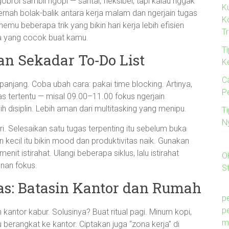
rol sambil ngopi — santai, fleksibel, tapi kalau nggak
K
ernah bolak-balik antara kerja malam dan ngerjain tugas
K
emu beberapa trik yang bikin hari kerja lebih efisien
T
pa yang cocok buat kamu.
Ti
n Sekadar To‑Do List
K
C
in panjang. Coba ubah cara: pakai time blocking. Artinya,
P
as tertentu — misal 09.00–11.00 fokus ngerjain
ih disiplin. Lebih aman dari multitasking yang menipu.
T
N
ri. Selesaikan satu tugas terpenting itu sebelum buka
n kecil itu bikin mood dan produktivitas naik. Gunakan
nit istirahat. Ulangi beberapa siklus, lalu istirahat
O
unan fokus.
St
as: Batasin Kantor dan Rumah
p
p
kantor kabur. Solusinya? Buat ritual pagi. Minum kopi,
m
 berangkat ke kantor. Ciptakan juga “zona kerja” di