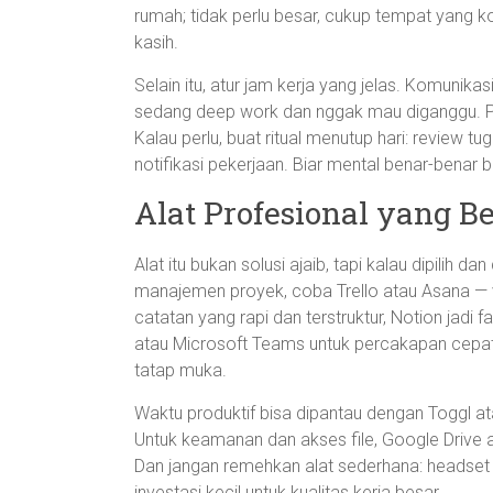
rumah; tidak perlu besar, cukup tempat yang 
kasih.
Selain itu, atur jam kerja yang jelas. Komuni
sedang deep work dan nggak mau diganggu. Pa
Kalau perlu, buat ritual menutup hari: review tu
notifikasi pekerjaan. Biar mental benar-benar b
Alat Profesional yang B
Alat itu bukan solusi ajaib, tapi kalau dipilih 
manajemen proyek, coba Trello atau Asana — v
catatan yang rapi dan terstruktur, Notion jadi 
atau Microsoft Teams untuk percakapan cepa
tatap muka.
Waktu produktif bisa dipantau dengan Toggl 
Untuk keamanan dan akses file, Google Drive
Dan jangan remehkan alat sederhana: headset 
investasi kecil untuk kualitas kerja besar.