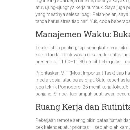
Ngomong soal kerja remote, rasanya kayak ngob
atur, ujung-ujungnya kerja numpuk. Saya juga p
yang mestinya selesai pagi. Pelan-pelan, saya n
tanpa harus stres tiap hari. Yuk, coba bebera
Manajemen Waktu: Buka
To‑do list itu penting, tapi seringkali cuma bik
kamu tandain blok waktu di kalender untuk tug
presentasi, 11.00–11.30 email. Lebih jelas. Leb
Prioritaskan MIT (Most Important Task) tiap ha
media sosial atau balas chat. Satu keberhasila
juga teknik Pomodoro: 25 menit kerja fokus, 5 me
panjang. Simpel, tapi ampuh buat lawan penur
Ruang Kerja dan Rutinit
Pekerjaan remote sering bikin batas rumah dan 
cek kalender, atur prioritas — seolah-olah kamu