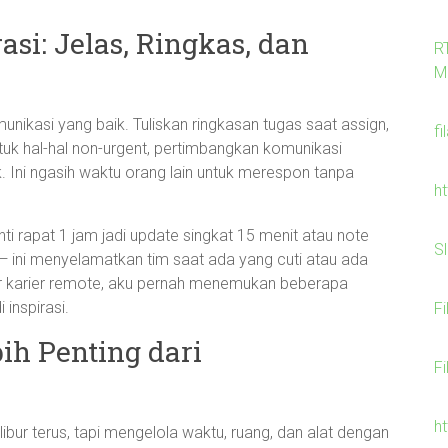
si: Jelas, Ringkas, dan
R
M
nikasi yang baik. Tuliskan ringkasan tugas saat assign,
fi
ntuk hal-hal non-urgent, pertimbangkan komunikasi
k. Ini ngasih waktu orang lain untuk merespon tanpa
h
nti rapat 1 jam jadi update singkat 15 menit atau note
S
— ini menyelamatkan tim saat ada yang cuti atau ada
ar karier remote, aku pernah menemukan beberapa
 inspirasi.
F
ih Penting dari
F
h
 libur terus, tapi mengelola waktu, ruang, dan alat dengan