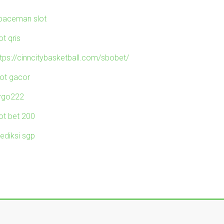
paceman slot
ot qris
ttps://cinncitybasketball.com/sbobet/
lot gacor
irgo222
lot bet 200
rediksi sgp