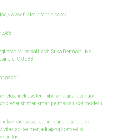
ttps://www.firstmilemade.com/
kto88
ngkatan Millennial Lebih Suka Bermain Live
asino di Okto88
lot gacor
enjelajahi ekosistem hiburan digital panduan
omprehensif menikmati permainan slot modern
ransformasi sosial dalam dunia game dari
tivitas soliter menjadi ajang kompetisi
omunitas