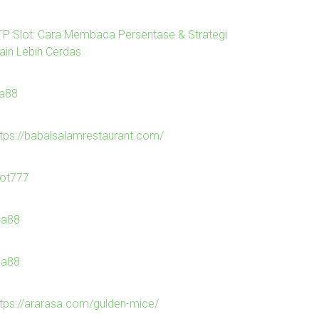
TP Slot: Cara Membaca Persentase & Strategi
ain Lebih Cerdas
la88
ttps://babalsalamrestaurant.com/
lot777
ila88
ila88
ttps://ararasa.com/gulden-mice/