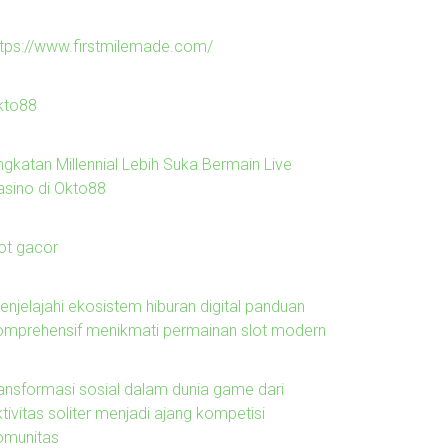
ttps://www.firstmilemade.com/
kto88
ngkatan Millennial Lebih Suka Bermain Live
asino di Okto88
lot gacor
enjelajahi ekosistem hiburan digital panduan
omprehensif menikmati permainan slot modern
ransformasi sosial dalam dunia game dari
tivitas soliter menjadi ajang kompetisi
omunitas