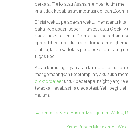
berkala. Trello atau Asana membantu tim meli
kita tidak kebablasan; integrasi dengan Zoo
Di sisi waktu, pelacakan waktu membantu kita 
pakai kebiasaan seperti Harvest atau Clockif
pada tugas tertentu. Otomatisasi sederhana, 
spreadsheet melalui alat automasi, menghema
alat itu, kita bisa fokus pada pekerjaan yang
tugas kecil.
Kalau kamu lagi nyari arah karir atau butuh pa
mengembangkan keterampilan, aku suka memb
clickforcareer
untuk beberapa insight yang rel
terapkan, evaluasi, lalu adaptasi. Yah, begitulah
malam.
←
Rencana Kerja Efisien: Manajemen Waktu, R
Kisah Pribadi Manajemen Waktu