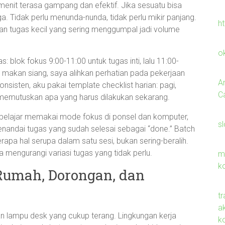
 menit terasa gampang dan efektif. Jika sesuatu bisa
a. Tidak perlu menunda-nunda, tidak perlu mikir panjang.
h
kan tugas kecil yang sering menggumpal jadi volume
o
: blok fokus 9:00-11:00 untuk tugas inti, lalu 11:00-
lah makan siang, saya alihkan perhatian pada pekerjaan
A
nsisten, aku pakai template checklist harian: pagi,
C
uk memutuskan apa yang harus dilakukan sekarang.
 belajar memakai mode fokus di ponsel dan komputer,
s
enandai tugas yang sudah selesai sebagai “done.” Batch
pa hal serupa dalam satu sesi, bukan sering-beralih.
ta mengurangi variasi tugas yang tidak perlu.
m
k
Rumah, Dorongan, dan
t
ak
an lampu desk yang cukup terang. Lingkungan kerja
k