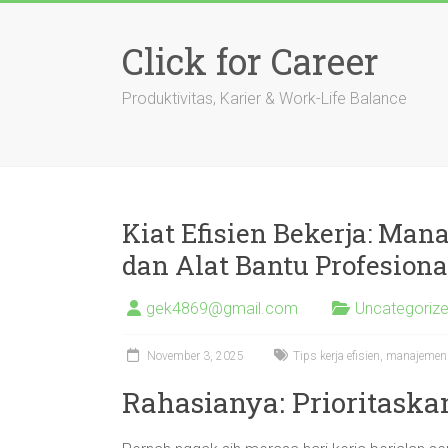
Skip
to
Click for Career
content
Produktivitas, Karier & Work-Life Balance
Kiat Efisien Bekerja: Ma
dan Alat Bantu Profesiona
gek4869@gmail.com
Uncategoriz
November 3, 2025
Tips kerja efisien, manajemen
Rahasianya: Prioritaska