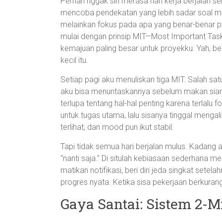
Pernah nggak sih merasa hari kerja berjalan sen
mencoba pendekatan yang lebih sadar soal ma
melainkan fokus pada apa yang benar-benar pent
mulai dengan prinsip MIT—Most Important Ta
kemajuan paling besar untuk proyekku. Yah, beg
kecil itu.
Setiap pagi aku menuliskan tiga MIT. Salah satu
aku bisa menuntaskannya sebelum makan siang,
terlupa tentang hal-hal penting karena terlalu 
untuk tugas utama, lalu sisanya tinggal mengalir
terlihat, dan mood pun ikut stabil.
Tapi tidak semua hari berjalan mulus. Kadang
“nanti saja.” Di situlah kebiasaan sederhana 
matikan notifikasi, beri diri jeda singkat setela
progres nyata. Ketika sisa pekerjaan berkurang,
Gaya Santai: Sistem 2-M