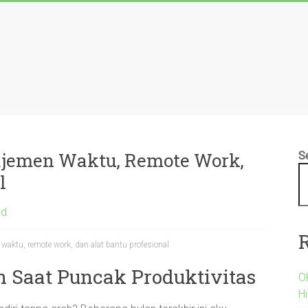
najemen Waktu, Remote Work,
S
l
ed
 waktu, remote work, dan alat bantu profesional
n Saat Puncak Produktivitas
O
H