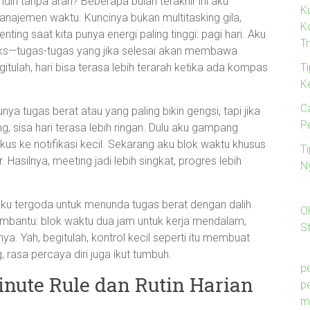
diri tanpa arah? Beberapa bulan terakhir ini aku
K
najemen waktu. Kuncinya bukan multitasking gila,
K
ing saat kita punya energi paling tinggi: pagi hari. Aku
T
sks—tugas-tugas yang jika selesai akan membawa
Ti
itulah, hari bisa terasa lebih terarah ketika ada kompas
K
C
nya tugas berat atau yang paling bikin gengsi, tapi jika
P
 sisa hari terasa lebih ringan. Dulu aku gampang
fokus ke notifikasi kecil. Sekarang aku blok waktu khusus
T
. Hasilnya, meeting jadi lebih singkat, progres lebih
N
 aku tergoda untuk menunda tugas berat dengan dalih
O
membantu: blok waktu dua jam untuk kerja mendalam,
St
hnya. Yah, begitulah, kontrol kecil seperti itu membuat
 rasa percaya diri juga ikut tumbuh.
p
inute Rule dan Rutin Harian
p
m