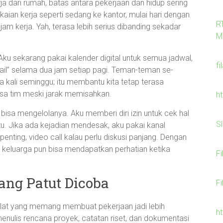
a dari rumah, batas antara pekerjaan dan hidup sering
aian kerja seperti sedang ke kantor, mulai hari dengan
R
am kerja. Yah, terasa lebih serius dibanding sekadar
M
. Aku sekarang pakai kalender digital untuk semua jadwal,
fi
mail” selama dua jam setiap pagi. Teman-teman se-
 kali seminggu; itu membantu kita tetap terasa
 rasa tim meski jarak memisahkan.
h
a bisa mengelolanya. Aku memberi diri izin untuk cek hal
S
ntu. Jika ada kejadian mendesak, aku pakai kanal
penting, video call kalau perlu diskusi panjang. Dengan
a, keluarga pun bisa mendapatkan perhatian ketika
F
yang Patut Dicoba
F
l alat yang memang membuat pekerjaan jadi lebih
h
menulis rencana proyek, catatan riset, dan dokumentasi