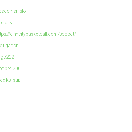
paceman slot
ot qris
ttps://cinncitybasketball.com/sbobet/
lot gacor
irgo222
lot bet 200
rediksi sgp