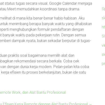
hat status tugas secara visual. Google Calendar menjaga
S
m atau Meet memudahkan koordinasi tanpa drama.
sl
melihat di mana kita benar-benar habis-habisan. Aku
y untuk menimbang berapa banyak waktu yang dihabiskan
h
seperti menghubungkan formulir pendaftaran dengan
t banyak waktu pada pekerjaan rutin. Dengan semua
S
 memberi dampak nyata, bukan sekadar berputar di tugas-
v
s
nduan praktis soal bagaimana memilih alat dan
agikan rekomendasi secara berkala. Coba cek
p
evan dengan dunia kerja modern. Pelan-pelan kita coba
, kerja efisien itu proses berkelanjutan, bukan ide satu
emote Work, dan Alat Bantu Profesional
 Efisien Kerja Remote dengan Alat Bantu Profesional
→