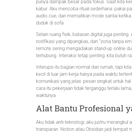
punya dampak besar pada fokus. Saat kita kerj
kabur. Aku mencoba ritual sederhana: pakai pak
audio cue, dan mematikan mode santai ketika j
duduk di sofa.
Selain ruang fisik, batasan digital juga penting
notifikasi yang dipangkas, dan “zona tanpa e
remote sering mengadakan stand-up online dua
terhubung. Interaksi tetap penting: kita butuh
Interupsi itu bagian normal dari rumah, tapi kit
kecil di luar jam kerja hanya pada waktu terte
komunikasi yang jelas: pesan singkat untuk hal 
cara itu pekerjaan tidak terganggu terlalu lam
waktunya.
Alat Bantu Profesional 
Aku tidak anti-teknologi; aku justru merangku
transparan. Notion atau Obsidian jadi tempat 