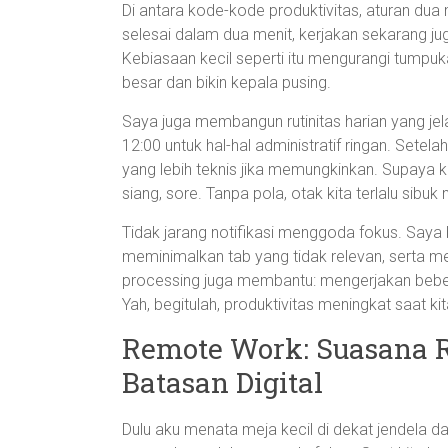
Di antara kode-kode produktivitas, aturan dua
selesai dalam dua menit, kerjakan sekarang jug
Kebiasaan kecil seperti itu mengurangi tumpu
besar dan bikin kepala pusing.
Saya juga membangun rutinitas harian yang jelas
12:00 untuk hal-hal administratif ringan. Sete
yang lebih teknis jika memungkinkan. Supaya ko
siang, sore. Tanpa pola, otak kita terlalu sib
Tidak jarang notifikasi menggoda fokus. Saya
meminimalkan tab yang tidak relevan, serta m
processing juga membantu: mengerjakan bebera
Yah, begitulah, produktivitas meningkat saat ki
Remote Work: Suasana 
Batasan Digital
Dulu aku menata meja kecil di dekat jendela d