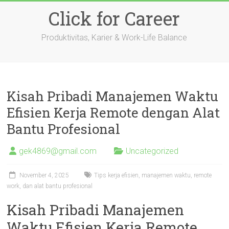
Skip
Click for Career
to
content
Produktivitas, Karier & Work-Life Balance
Kisah Pribadi Manajemen Waktu
Efisien Kerja Remote dengan Alat
Bantu Profesional
gek4869@gmail.com
Uncategorized
November 4, 2025
Tips kerja efisien, manajemen waktu, remote
work, dan alat bantu profesional
Kisah Pribadi Manajemen
Waktu Efisien Kerja Remote