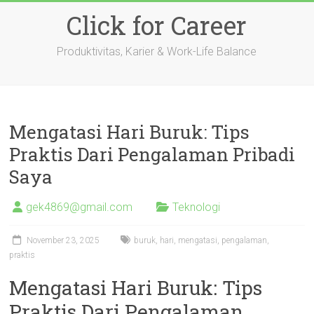
Skip
Click for Career
to
content
Produktivitas, Karier & Work-Life Balance
Mengatasi Hari Buruk: Tips
Praktis Dari Pengalaman Pribadi
Saya
gek4869@gmail.com
Teknologi
November 23, 2025
buruk
,
hari
,
mengatasi
,
pengalaman
,
praktis
Mengatasi Hari Buruk: Tips
Praktis Dari Pengalaman